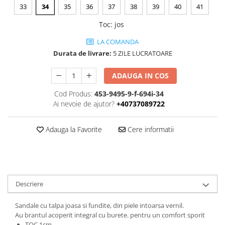
33
34
35
36
37
38
39
40
41
Toc
:
jos
LA COMANDA
Durata de livrare:
5 ZILE LUCRATOARE
ADAUGA IN COS
Cod Produs:
453-9495-9-f-694i-34
Ai nevoie de ajutor?
+40737089722
Adauga la Favorite
Cere informatii
Descriere
Sandale cu talpa joasa si fundite, din piele intoarsa vernil.
Au brantul acoperit integral cu burete. pentru un comfort sporit
TOC 1cm