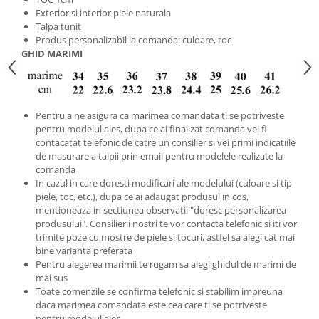
Exterior si interior piele naturala
Talpa tunit
Produs personalizabil la comanda: culoare, toc
GHID MARIMI
Pentru a ne asigura ca marimea comandata ti se potriveste
pentru modelul ales, dupa ce ai finalizat comanda vei fi
contacatat telefonic de catre un consilier si vei primi indicatiile
de masurare a talpii prin email pentru modelele realizate la
comanda
In cazul in care doresti modificari ale modelului (culoare si tip
piele, toc, etc.), dupa ce ai adaugat produsul in cos,
mentioneaza in sectiunea observatii "doresc personalizarea
produsului". Consilierii nostri te vor contacta telefonic si iti vor
trimite poze cu mostre de piele si tocuri, astfel sa alegi cat mai
bine varianta preferata
Pentru alegerea marimii te rugam sa alegi ghidul de marimi de
mai sus
Toate comenzile se confirma telefonic si stabilim impreuna
daca marimea comandata este cea care ti se potriveste
pentru modelul ales.