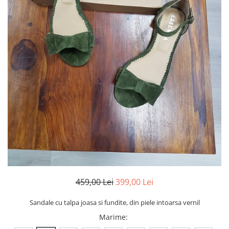
Negru
GENTI
Mov
Posete
Rucsac
Visiniu
Plic
Maro
Saculet
Albastru
Borsete
459,00 Lei
399,00 Lei
Sandale cu talpa joasa si fundite, din piele intoarsa vernil
Marime
: