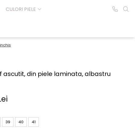
CULORI PIELE
inchis
f ascutit, din piele laminata, albastru
Lei
39
40
41