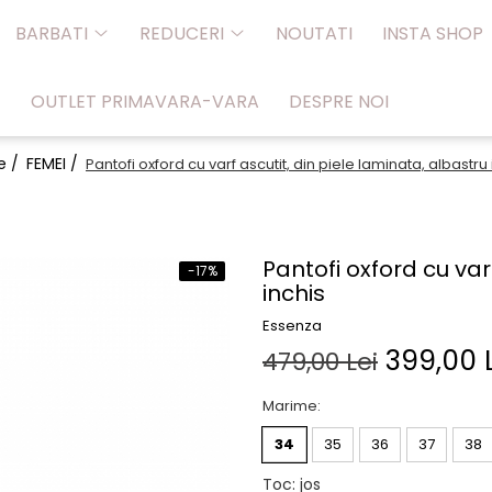
BARBATI
REDUCERI
NOUTATI
INSTA SHOP
OUTLET PRIMAVARA-VARA
DESPRE NOI
e /
FEMEI /
Pantofi oxford cu varf ascutit, din piele laminata, albastru 
Pantofi oxford cu var
-17%
inchis
Essenza
399,00 
479,00 Lei
Marime
:
34
35
36
37
38
Toc
:
jos