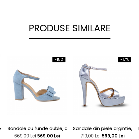
PRODUSE SIMILARE
-15%
-17%
j interior, din piele bronz
Sandale cu funde duble, din piele intoarsa albastru desc
Sandale din piele argintie, cu
669,00 Lei
569,00 Lei
719,00 Lei
599,00 Lei