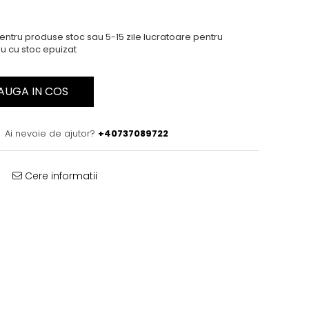
ntru produse stoc sau 5-15 zile lucratoare pentru
u cu stoc epuizat
AUGA IN COS
Ai nevoie de ajutor?
+40737089722
Cere informatii