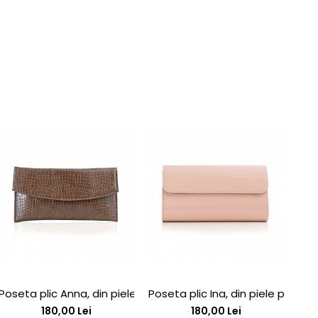
his
 toc stiletto si platforma
Poseta plic Anna, din piele lacuita maron cu textura croco
Poseta plic Ina, din piele piele 
Pan
180,00 Lei
180,00 Lei