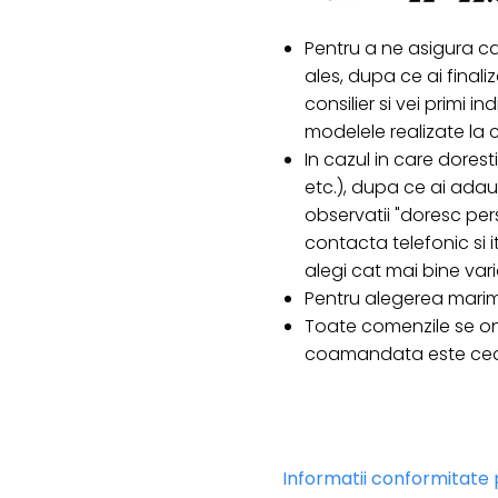
Pentru a ne asigura c
ales, dupa ce ai final
consilier si vei primi i
modelele realizate l
In cazul in care doresti
etc.), dupa ce ai ada
observatii "doresc pers
contacta telefonic si it
alegi cat mai bine var
Pentru alegerea marim
Toate comenzile se on
coamandata este cea c
Informatii conformitate