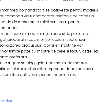
a marimea comandata ti se potriveste pentru modelul
izat comanda vei fi contacatat telefonic de catre un
ndicatiile de masurare a talpii prin email pentru
a comanda
 modificari ale modelului (culoare si tip piele, toc,
ugat produsul in cos, mentioneaza in sectiunea
onalizarea produsului". Consilierii nostri te vor
i vor trimite poze cu mostre de piele si tocuri, astfel sa
ianta preferata
ii te rugam sa alegi ghidul de marimi de mai sus
firma telefonic si stabilim impreuna daca marimea
are ti se potriveste pentru modelul ales
 produs