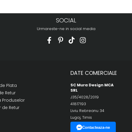
SOCIAL
Urmareste-ne in social media
DATE COMERCIALE
SC Mura Design MCA
de Plata
SRL
de Retur
J35/4028/2019
a Produselor
41817193
 de Retur
Liviu Rebreanu 34
Lugoj, Timis
Contacteaza-ne