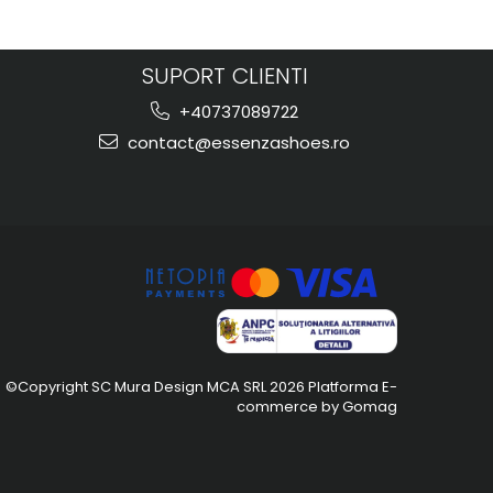
SUPORT CLIENTI
+40737089722
contact@essenzashoes.ro
©Copyright SC Mura Design MCA SRL 2026
Platforma E-
commerce by Gomag