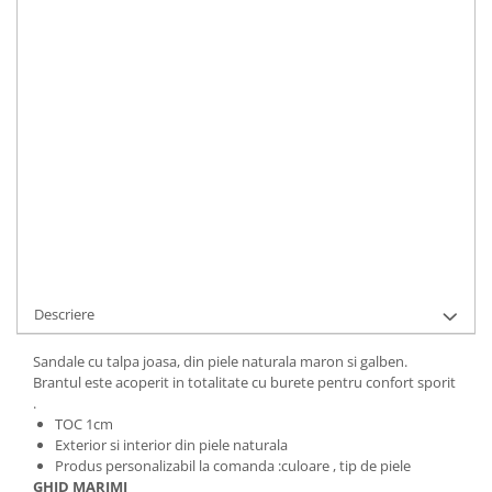
Toc
:
jos
LA COMANDA
Durata de livrare:
5 ZILE LUCRATOARE
ADAUGA IN COS
Cod Produs:
453-4-735396i-34
Ai nevoie de ajutor?
+40737089722
Cere informatii
Descriere
Sandale cu talpa joasa, din piele naturala maron si galben.
Brantul este acoperit in totalitate cu burete pentru confort sporit
.
TOC 1cm
Exterior si interior din piele naturala
Produs personalizabil la comanda :culoare , tip de piele
GHID MARIMI