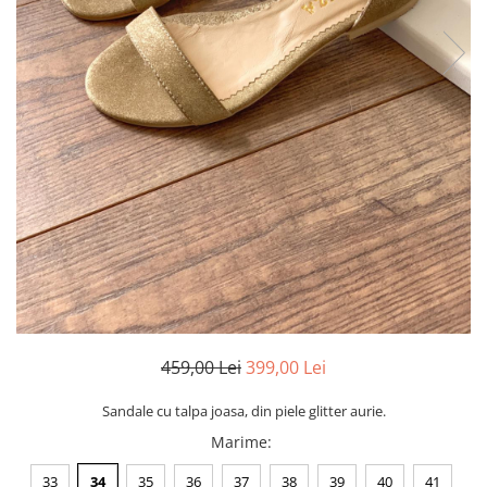
Negru
GENTI
Mov
Posete
Rucsac
Visiniu
Plic
Maro
Saculet
Albastru
Borsete
459,00 Lei
399,00 Lei
Sandale cu talpa joasa, din piele glitter aurie.
Marime
:
33
34
35
36
37
38
39
40
41