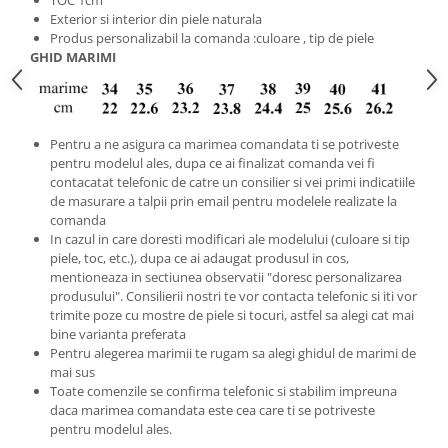
Exterior si interior din piele naturala
Produs personalizabil la comanda :culoare , tip de piele
GHID MARIMI
Pentru a ne asigura ca marimea comandata ti se potriveste
pentru modelul ales, dupa ce ai finalizat comanda vei fi
contacatat telefonic de catre un consilier si vei primi indicatiile
de masurare a talpii prin email pentru modelele realizate la
comanda
In cazul in care doresti modificari ale modelului (culoare si tip
piele, toc, etc.), dupa ce ai adaugat produsul in cos,
mentioneaza in sectiunea observatii "doresc personalizarea
produsului". Consilierii nostri te vor contacta telefonic si iti vor
trimite poze cu mostre de piele si tocuri, astfel sa alegi cat mai
bine varianta preferata
Pentru alegerea marimii te rugam sa alegi ghidul de marimi de
mai sus
Toate comenzile se confirma telefonic si stabilim impreuna
daca marimea comandata este cea care ti se potriveste
pentru modelul ales.