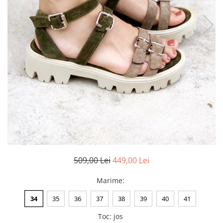
Negru
GENTI
Mov
Posete
Rucsac
Visiniu
Plic
Maro
Saculet
Albastru
Borsete
509,00 Lei
449,00 Lei
Marime
:
34
35
36
37
38
39
40
41
Toc
:
jos