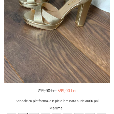
Negru
GENTI
Mov
Posete
Rucsac
Visiniu
Plic
Maro
Saculet
Albastru
Borsete
719,00 Lei
599,00 Lei
Sandale cu platforma, din piele laminata aurie auriu pal
Marime
: