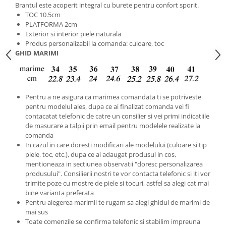
Brantul este acoperit integral cu burete pentru confort sporit.
TOC 10.5cm
PLATFORMA 2cm
Exterior si interior piele naturala
Produs personalizabil la comanda: culoare, toc
GHID MARIMI
Pentru a ne asigura ca marimea comandata ti se potriveste
pentru modelul ales, dupa ce ai finalizat comanda vei fi
contacatat telefonic de catre un consilier si vei primi indicatiile
de masurare a talpii prin email pentru modelele realizate la
comanda
In cazul in care doresti modificari ale modelului (culoare si tip
piele, toc, etc.), dupa ce ai adaugat produsul in cos,
mentioneaza in sectiunea observatii "doresc personalizarea
produsului". Consilierii nostri te vor contacta telefonic si iti vor
trimite poze cu mostre de piele si tocuri, astfel sa alegi cat mai
bine varianta preferata
Pentru alegerea marimii te rugam sa alegi ghidul de marimi de
mai sus
Toate comenzile se confirma telefonic si stabilim impreuna