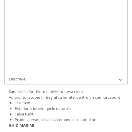
LA COMANDA
Durata de livrare:
5 ZILE LUCRATOARE
ADAUGA IN COS
Cod Produs:
453-9495-9-f-780i-34
Ai nevoie de ajutor?
+40737089722
Cere informatii
Descriere
Sandale cu fundite, din piele intoarsa crem
Au brantul acoperit integral cu burete. pentru un comfort sporit
TOC 1cm
Exterior si interior piele naturala
Talpa tunit
Produs personalizabil la comanda: culoare, toc
GHID MARIMI