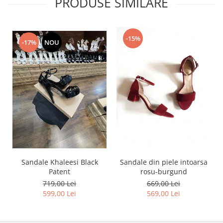
PRODUSE SIMILARE
-15%
-17%
NOU
Sandale Khaleesi Black
Sandale din piele intoarsa
Patent
rosu-burgund
719,00 Lei
669,00 Lei
599,00 Lei
569,00 Lei