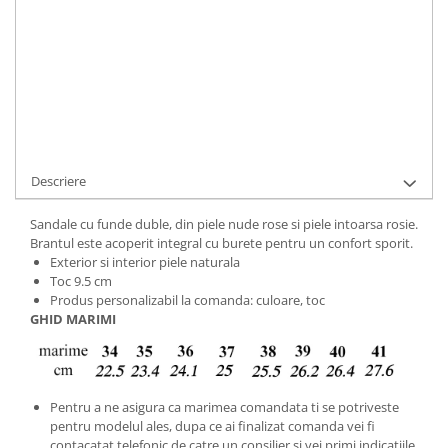
ADAUGA IN COS
Cod Produs:
9495-9-f-452843i-34
Ai nevoie de ajutor?
+40737089722
Cere informatii
Descriere
Sandale cu funde duble, din piele nude rose si piele intoarsa rosie.
Brantul este acoperit integral cu burete pentru un confort sporit.
Exterior si interior piele naturala
Toc 9.5 cm
Produs personalizabil la comanda: culoare, toc
GHID MARIMI
Pentru a ne asigura ca marimea comandata ti se potriveste
pentru modelul ales, dupa ce ai finalizat comanda vei fi
contacatat telefonic de catre un consilier si vei primi indicatiile