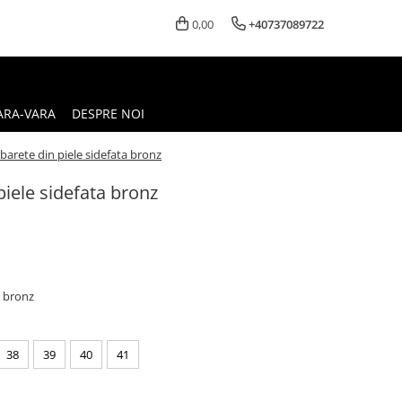
0,00
+40737089722
ARA-VARA
DESPRE NOI
barete din piele sidefata bronz
piele sidefata bronz
a bronz
38
39
40
41