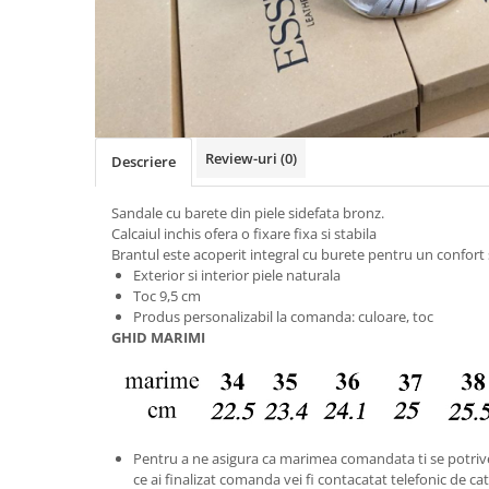
Negru
GENTI
Mov
Posete
Rucsac
Visiniu
Plic
Maro
Saculet
Albastru
Borsete
Review-uri
(0)
Descriere
Sandale cu barete din piele sidefata bronz.
Calcaiul inchis ofera o fixare fixa si stabila
Brantul este acoperit integral cu burete pentru un confort 
Exterior si interior piele naturala
Toc 9,5 cm
Produs personalizabil la comanda: culoare, toc
GHID MARIMI
Pentru a ne asigura ca marimea comandata ti se potriv
ce ai finalizat comanda vei fi contacatat telefonic de catr