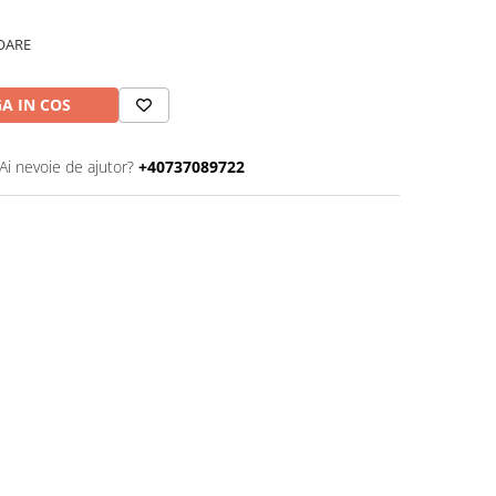
OARE
A IN COS
Ai nevoie de ajutor?
+40737089722