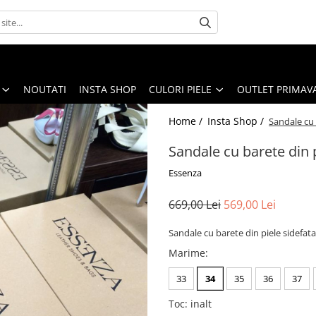
NOUTATI
INSTA SHOP
CULORI PIELE
OUTLET PRIMAV
Home /
Insta Shop /
Sandale cu 
Sandale cu barete din 
Essenza
669,00 Lei
569,00 Lei
Sandale cu barete din piele sidefat
Marime
:
33
34
35
36
37
Toc
:
inalt