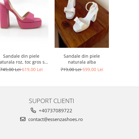
-17%
Sandale din piele
Sandale din piele
Sandale din
aturala roz, toc gros si
naturala alba
platforma
platforma
749,00 Lei
619,00 Lei
719,00 Lei
599,00 Lei
749,00 L
SUPORT CLIENTI
+40737089722
contact@essenzashoes.ro