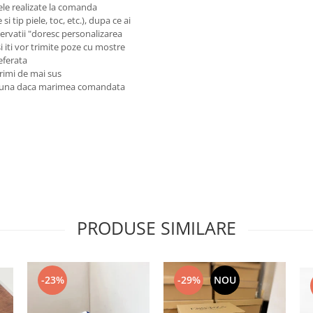
ele realizate la comanda
i tip piele, toc, etc.), dupa ce ai
rvatii "doresc personalizarea
si iti vor trimite poze cu mostre
referata
rimi de mai sus
preuna daca marimea comandata
PRODUSE SIMILARE
-23%
-29%
NOU