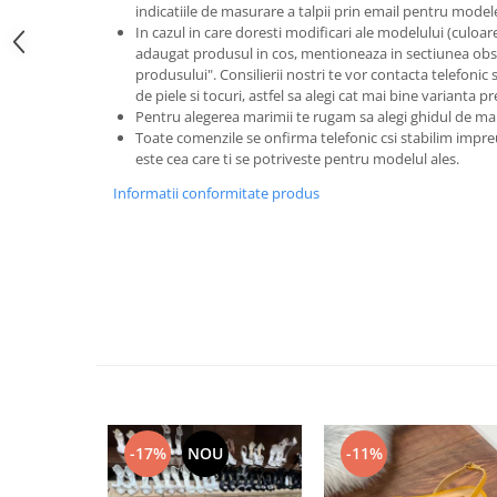
indicatiile de masurare a talpii prin email pentru model
In cazul in care doresti modificari ale modelului (culoare s
adaugat produsul in cos, mentioneaza in sectiunea obse
produsului". Consilierii nostri te vor contacta telefonic 
de piele si tocuri, astfel sa alegi cat mai bine varianta p
Pentru alegerea marimii te rugam sa alegi ghidul de ma
Toate comenzile se onfirma telefonic csi stabilim im
este cea care ti se potriveste pentru modelul ales.
Informatii conformitate produs
-17%
NOU
-11%