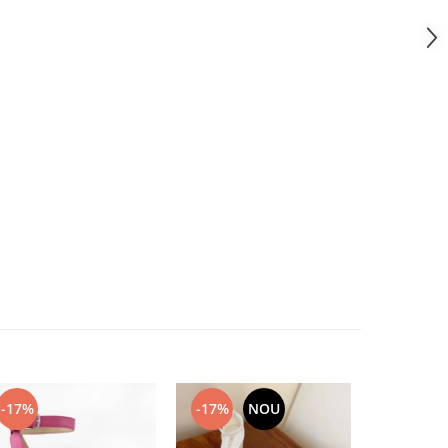
-17%
-17%
NOU