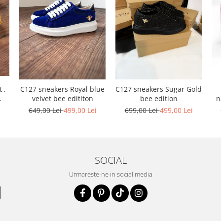
 ,
C127 sneakers Royal blue
C127 sneakers Sugar Gold
n
velvet bee edititon
bee edition
i
649,00 Lei
499,00 Lei
699,00 Lei
499,00 Lei
SOCIAL
Urmareste-ne in social media