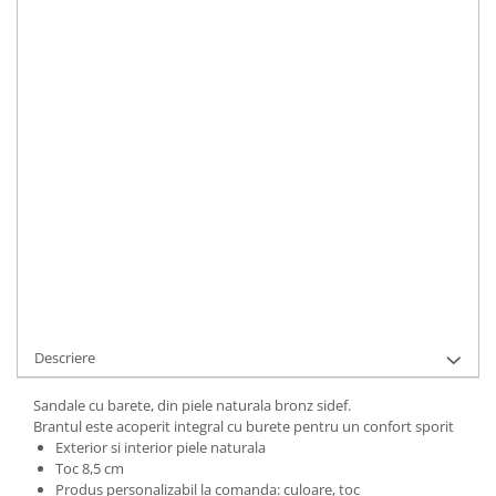
33
34
35
36
37
38
39
40
41
Toc
:
mediu
LA COMANDA
Durata de livrare:
5 ZILE LUCRATOARE
ADAUGA IN COS
Cod Produs:
9495-47-1b-345i-34
Ai nevoie de ajutor?
+40737089722
Cere informatii
Descriere
Sandale cu barete, din piele naturala bronz sidef.
Brantul este acoperit integral cu burete pentru un confort sporit
Exterior si interior piele naturala
Toc 8,5 cm
Produs personalizabil la comanda: culoare, toc