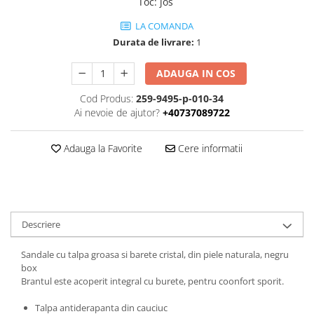
Toc
:
jos
LA COMANDA
Durata de livrare:
1
ADAUGA IN COS
Cod Produs:
259-9495-p-010-34
Ai nevoie de ajutor?
+40737089722
Adauga la Favorite
Cere informatii
Descriere
Sandale cu talpa groasa si barete cristal, din piele naturala, negru
box
Brantul este acoperit integral cu burete, pentru coonfort sporit.
Talpa antiderapanta din cauciuc