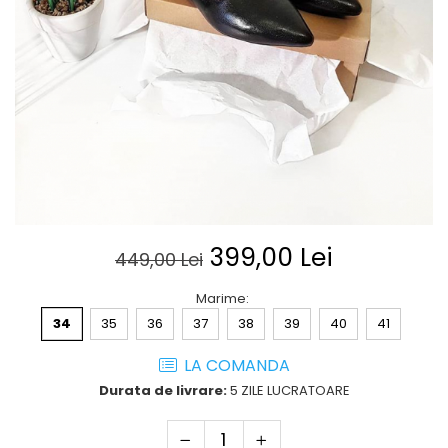
Posete
Mov
Rucsac
Visiniu
Plic
Maro
Saculet
Albastru
Borsete
399,00 Lei
449,00 Lei
Marime
:
34
35
36
37
38
39
40
41
LA COMANDA
Durata de livrare:
5 ZILE LUCRATOARE