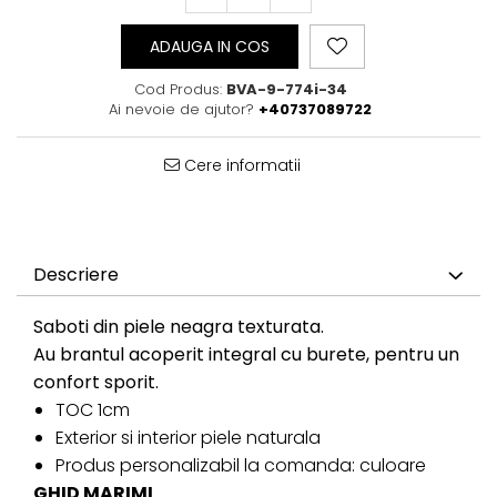
ADAUGA IN COS
Cod Produs:
BVA-9-774i-34
Ai nevoie de ajutor?
+40737089722
Cere informatii
Descriere
Saboti din piele neagra texturata.
Au brantul acoperit integral cu burete, pentru un
confort sporit.
TOC 1cm
Exterior si interior piele naturala
Produs personalizabil la comanda: culoare
GHID MARIMI