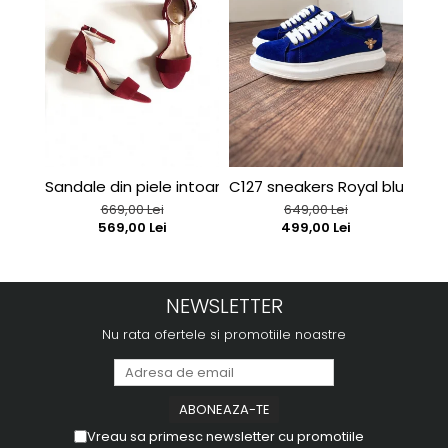
Sandale din piele intoarsa rosu-burgund
C127 sneakers Royal blue velv
C127
669,00 Lei
649,00 Lei
569,00 Lei
499,00 Lei
NEWSLETTER
Nu rata ofertele si promotiile noastre
Vreau sa primesc newsletter cu promotiile