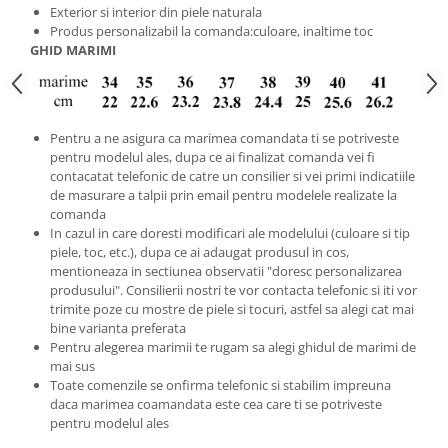
Exterior si interior din piele naturala
Produs personalizabil la comanda:culoare, inaltime toc
GHID MARIMI
Pentru a ne asigura ca marimea comandata ti se potriveste
pentru modelul ales, dupa ce ai finalizat comanda vei fi
contacatat telefonic de catre un consilier si vei primi indicatiile
de masurare a talpii prin email pentru modelele realizate la
comanda
In cazul in care doresti modificari ale modelului (culoare si tip
piele, toc, etc.), dupa ce ai adaugat produsul in cos,
mentioneaza in sectiunea observatii "doresc personalizarea
produsului". Consilierii nostri te vor contacta telefonic si iti vor
trimite poze cu mostre de piele si tocuri, astfel sa alegi cat mai
bine varianta preferata
Pentru alegerea marimii te rugam sa alegi ghidul de marimi de
mai sus
Toate comenzile se onfirma telefonic si stabilim impreuna
daca marimea coamandata este cea care ti se potriveste
pentru modelul ales