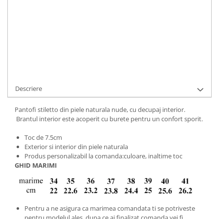
ADAUGA IN COS
Cod Produs:
321-156-3-844-34
Ai nevoie de ajutor?
+40737089722
Cere informatii
Descriere
Pantofi stiletto din piele naturala nude, cu decupaj interior.
Brantul interior este acoperit cu burete pentru un confort sporit.
Toc de 7.5cm
Exterior si interior din piele naturala
Produs personalizabil la comanda:culoare, inaltime toc
GHID MARIMI
Pentru a ne asigura ca marimea comandata ti se potriveste
pentru modelul ales, dupa ce ai finalizat comanda vei fi