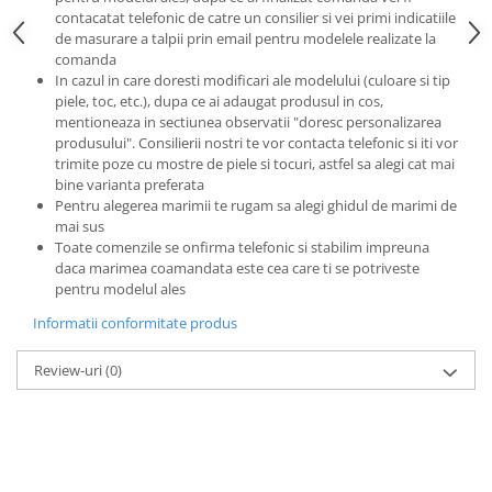
contacatat telefonic de catre un consilier si vei primi indicatiile
de masurare a talpii prin email pentru modelele realizate la
comanda
In cazul in care doresti modificari ale modelului (culoare si tip
piele, toc, etc.), dupa ce ai adaugat produsul in cos,
mentioneaza in sectiunea observatii "doresc personalizarea
produsului". Consilierii nostri te vor contacta telefonic si iti vor
trimite poze cu mostre de piele si tocuri, astfel sa alegi cat mai
bine varianta preferata
Pentru alegerea marimii te rugam sa alegi ghidul de marimi de
mai sus
Toate comenzile se onfirma telefonic si stabilim impreuna
daca marimea coamandata este cea care ti se potriveste
pentru modelul ales
Informatii conformitate produs
Review-uri
(0)