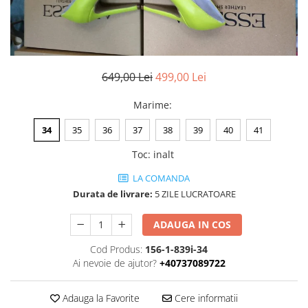
Negru
GENTI
Mov
Posete
Rucsac
Visiniu
Plic
Maro
649,00 Lei
499,00 Lei
Saculet
Albastru
Borsete
Marime
:
34
35
36
37
38
39
40
41
Toc
:
inalt
LA COMANDA
Durata de livrare:
5 ZILE LUCRATOARE
ADAUGA IN COS
Cod Produs:
156-1-839i-34
Ai nevoie de ajutor?
+40737089722
Adauga la Favorite
Cere informatii