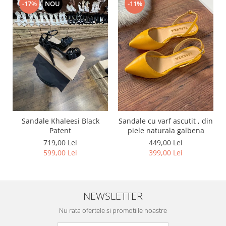
-17%
NOU
-11%
Sandale Khaleesi Black
Sandale cu varf ascutit , din
Patent
piele naturala galbena
719,00 Lei
449,00 Lei
599,00 Lei
399,00 Lei
NEWSLETTER
Nu rata ofertele si promotiile noastre