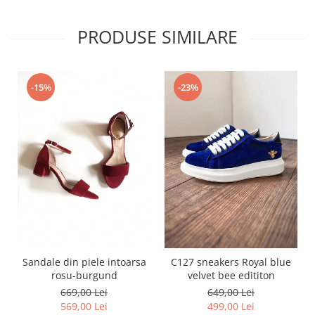
PRODUSE SIMILARE
-15%
-23%
Sandale din piele intoarsa
C127 sneakers Royal blue
rosu-burgund
velvet bee edititon
669,00 Lei
649,00 Lei
569,00 Lei
499,00 Lei