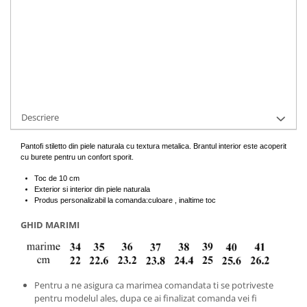
Cod Produs:
156-4-446-34
Ai nevoie de ajutor?
+40737089722
Cere informatii
Descriere
Pantofi stiletto din piele naturala cu textura metalica. Brantul interior este acoperit
cu burete pentru un confort sporit.
Toc de 10 cm
Exterior si interior din piele naturala
Produs personalizabil la comanda:culoare , inaltime toc
GHID MARIMI
Pentru a ne asigura ca marimea comandata ti se potriveste
pentru modelul ales, dupa ce ai finalizat comanda vei fi