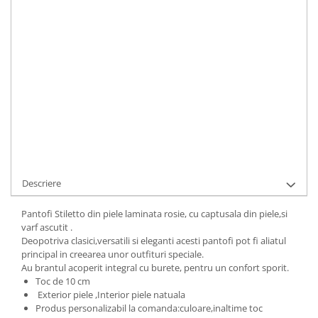
IN STOC
Durata de livrare:
1
ADAUGA IN COS
Cod Produs:
156-1-814i-38
Ai nevoie de ajutor?
+40737089722
Cere informatii
Descriere
Pantofi Stiletto din piele laminata rosie, cu captusala din piele,si
varf ascutit .
Deopotriva clasici,versatili si eleganti acesti pantofi pot fi aliatul
principal in creearea unor outfituri speciale.
Au brantul acoperit integral cu burete, pentru un confort sporit.
Toc de 10 cm
Exterior piele ,Interior piele natuala
Produs personalizabil la comanda:culoare,inaltime toc