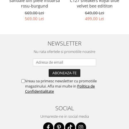
Sandale din piele intoarsa
C127 sneakers Royal blue
rosu-burgund
velvet bee edititon
669,00 Lei
649,00 Lei
569,00 Lei
499,00 Lei
NEWSLETTER
Nu rata ofertele si promotiile noastre
Vreau sa primesc newsletter cu promotiile
magazinului. Afla mai multe in
Politica de
Confidentialitate
SOCIAL
Urmareste-ne in social media