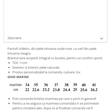
Cod Produs:
156-13-780015-34
Ai nevoie de ajutor?
+40737089722
Cere informatii
Descriere
Pantofi stiletto, din piele intoarsa nude roze cu varf din piele
intoarsa neagra.
Brantul este acoperit integral cu burete, pentru un confort sporit.
TOC 11cm
Exterior si interior piele naturala
Produs personalizabil la comanda: culoare, toc
GHID MARIMI
Poti comanda linistita marimea pe care o porti in general!
Pentru a ne asigura ca marimea comandata ti se potriveste
pentru modelul ales, dupa ce ai finalizat comanda vei fi