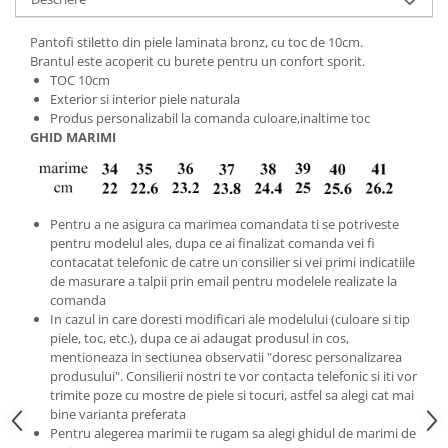
Pantofi stiletto din piele laminata bronz, cu toc de 10cm.
Brantul este acoperit cu burete pentru un confort sporit.
TOC 10cm
Exterior si interior piele naturala
Produs personalizabil la comanda culoare,inaltime toc
GHID MARIMI
Pentru a ne asigura ca marimea comandata ti se potriveste
pentru modelul ales, dupa ce ai finalizat comanda vei fi
contacatat telefonic de catre un consilier si vei primi indicatiile
de masurare a talpii prin email pentru modelele realizate la
comanda
In cazul in care doresti modificari ale modelului (culoare si tip
piele, toc, etc.), dupa ce ai adaugat produsul in cos,
mentioneaza in sectiunea observatii "doresc personalizarea
produsului". Consilierii nostri te vor contacta telefonic si iti vor
trimite poze cu mostre de piele si tocuri, astfel sa alegi cat mai
bine varianta preferata
Pentru alegerea marimii te rugam sa alegi ghidul de marimi de