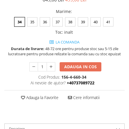
Negru
GENTI
Mov
Posete
Marime
:
Rucsac
Visiniu
34
35
36
37
38
39
40
41
Plic
Maro
Toc
:
inalt
Saculet
Albastru
Borsete
LA COMANDA
Durata de livrare:
48-72 ore pentru produse stoc sau 5-15 zile
lucratoare pentru produse relizate la comanda sau cu stoc epuizat
ADAUGA IN COS
Cod Produs:
156-4-660-34
Ai nevoie de ajutor?
+40737089722
Adauga la Favorite
Cere informatii
Descriere