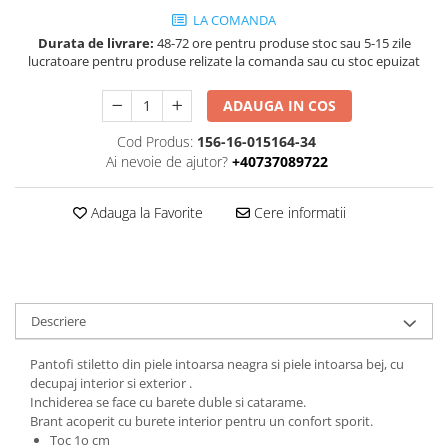
LA COMANDA
Durata de livrare:
48-72 ore pentru produse stoc sau 5-15 zile
lucratoare pentru produse relizate la comanda sau cu stoc epuizat
ADAUGA IN COS
Cod Produs:
156-16-015164-34
Ai nevoie de ajutor?
+40737089722
Adauga la Favorite
Cere informatii
Descriere
Pantofi stiletto din piele intoarsa neagra si piele intoarsa bej, cu
decupaj interior si exterior .
Inchiderea se face cu barete duble si catarame.
Brant acoperit cu burete interior pentru un confort sporit.
Toc 1o cm