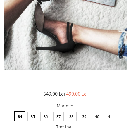
Negru
GENTI
Mov
Posete
Rucsac
Visiniu
Plic
Maro
Saculet
Albastru
Borsete
649,00 Lei
499,00 Lei
Marime
:
34
35
36
37
38
39
40
41
Toc
:
inalt