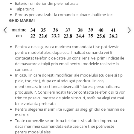
Exterior si interior din piele naturala
Talpa tunit
Produs personalizabil la comanda :culoare ,inaltime toc
GHID MARIMI
Pentru a ne asigura ca marimea comandata ti se potriveste
pentru modelul ales, dupa ce ai finalizat comanda vei fi
contacatat telefonic de catre un consilier si vei primi indicatiile
de masurare a talpii prin email pentru modelele realizate la
comanda
In cazul in care doresti modificari ale modelului (culoare si tip
piele, toc, etc.), dupa ce ai adaugat produsul in cos,
mentioneaza in sectiunea observatii "doresc personalizarea
produsului". Consilierii nostri te vor contacta telefonic si iti vor
trimite poze cu mostre de piele si tocuri, astfel sa alegi cat mai
bine varianta preferata
Pentru alegerea marimii te rugam sa alegi ghidul de marimi de
mai sus
Toate comenzile se onfirma telefonic si stabilim impreuna
daca marimea coamandata este cea care ti se potriveste
pentru modelul ales