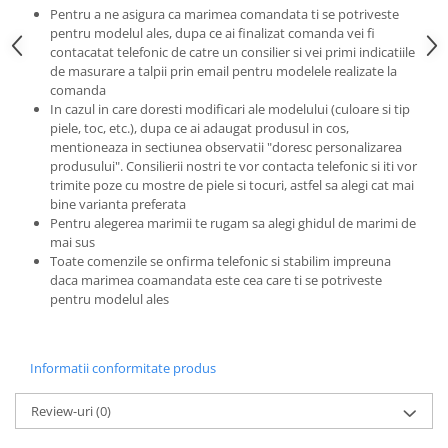
Pentru a ne asigura ca marimea comandata ti se potriveste
pentru modelul ales, dupa ce ai finalizat comanda vei fi
contacatat telefonic de catre un consilier si vei primi indicatiile
de masurare a talpii prin email pentru modelele realizate la
comanda
In cazul in care doresti modificari ale modelului (culoare si tip
piele, toc, etc.), dupa ce ai adaugat produsul in cos,
mentioneaza in sectiunea observatii "doresc personalizarea
produsului". Consilierii nostri te vor contacta telefonic si iti vor
trimite poze cu mostre de piele si tocuri, astfel sa alegi cat mai
bine varianta preferata
Pentru alegerea marimii te rugam sa alegi ghidul de marimi de
mai sus
Toate comenzile se onfirma telefonic si stabilim impreuna
daca marimea coamandata este cea care ti se potriveste
pentru modelul ales
Informatii conformitate produs
Review-uri
(0)