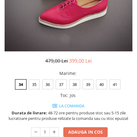
Negru
GENTI
Mov
Posete
Rucsac
Visiniu
Plic
Maro
Saculet
Albastru
Borsete
479,00 Lei
399,00 Lei
Marime
:
34
35
36
37
38
39
40
41
Toc
:
jos
LA COMANDA
Durata de livrare:
48-72 ore pentru produse stoc sau 5-15 zile
lucratoare pentru produse relizate la comanda sau cu stoc epuizat
ADAUGA IN COS