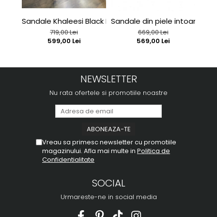
Sandale Khaleesi Black Patent
Sandale din piele intoarsa r
C127
719,00 Lei
669,00 Lei
599,00 Lei
569,00 Lei
NEWSLETTER
Nu rata ofertele si promotiile noastre
Vreau sa primesc newsletter cu promotiile
magazinului. Afla mai multe in
Politica de
Confidentialitate
SOCIAL
Urmareste-ne in social media