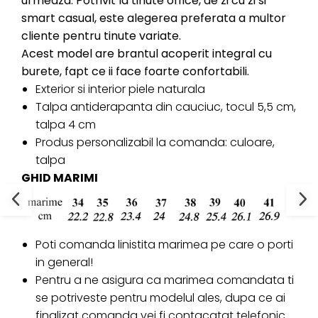
urmeaza. Potrivit la tinute office, de zi cu zi si
smart casual, este alegerea preferata a multor
cliente pentru tinute variate.
Acest model are brantul acoperit integral cu
burete, fapt ce ii face foarte confortabili.
Exterior si interior piele naturala
Talpa antiderapanta din cauciuc, tocul 5,5 cm,
talpa 4 cm
Produs personalizabil la comanda: culoare,
talpa
GHID MARIMI
Poti comanda linistita marimea pe care o porti
in general!
Pentru a ne asigura ca marimea comandata ti
se potriveste pentru modelul ales, dupa ce ai
finalizat comanda vei fi contacatat telefonic