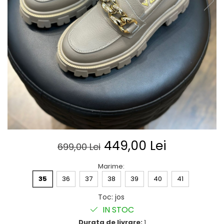
Posete
Mov
Rucsac
Visiniu
Plic
Maro
Saculet
Albastru
Borsete
449,00 Lei
699,00 Lei
Marime
:
35
36
37
38
39
40
41
Toc
:
jos
IN STOC
Durata de livrare:
1