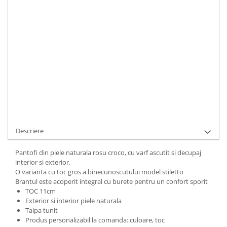
LA COMANDA
Durata de livrare:
48-72 ore pentru produse stoc sau 5-15 zile
lucratoare pentru produse relizate la comanda sau cu stoc epuizat
ADAUGA IN COS
Cod Produs:
156-12-620-34
Ai nevoie de ajutor?
+40737089722
Cere informatii
Descriere
Pantofi din piele naturala rosu croco, cu varf ascutit si decupaj
interior si exterior.
O varianta cu toc gros a binecunoscutului model stiletto
Brantul este acoperit integral cu burete pentru un confort sporit
TOC 11cm
Exterior si interior piele naturala
Talpa tunit
Produs personalizabil la comanda: culoare, toc