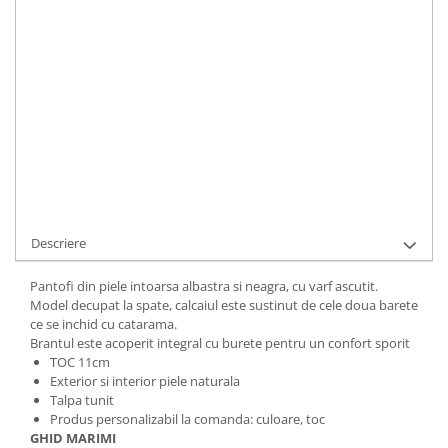
LA COMANDA
Durata de livrare:
5 ZILE LUCRATOARE
ADAUGA IN COS
Cod Produs:
156-14-BB015i-34
Ai nevoie de ajutor?
+40737089722
Cere informatii
Descriere
Pantofi din piele intoarsa albastra si neagra, cu varf ascutit.
Model decupat la spate, calcaiul este sustinut de cele doua barete
ce se inchid cu catarama.
Brantul este acoperit integral cu burete pentru un confort sporit
TOC 11cm
Exterior si interior piele naturala
Talpa tunit
Produs personalizabil la comanda: culoare, toc
GHID MARIMI