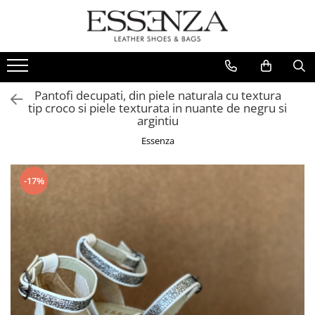
FEMEI
BARBATI
REDUCERI
Culori Piele
INCALTAMINTE
PANTOFI
Stoc Livrare Rapida
Toate
Pantofi decupati, din piele naturala cu textura
Sandale
SNEAKERS
Rosu
tip croco si piele texturata in nuante de negru si
Pantofi
argintiu
Roz
Balerini
Essenza
Galben
Bocanci
Verde
Ghete
-17%
Portocaliu
Cizme
Argintiu
Ciocate
Colectie Mireasa
Auriu
Crystal Collection
Bej
Casual
Alb
Loafer
Gri
Sneakers