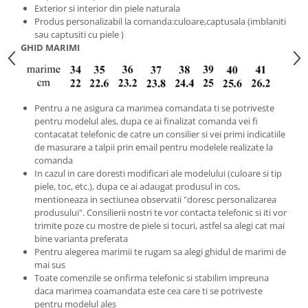
Exterior si interior din piele naturala
Produs personalizabil la comanda:culoare,captusala (imblaniti
sau captusiti cu piele )
GHID MARIMI
Pentru a ne asigura ca marimea comandata ti se potriveste
pentru modelul ales, dupa ce ai finalizat comanda vei fi
contacatat telefonic de catre un consilier si vei primi indicatiile
de masurare a talpii prin email pentru modelele realizate la
comanda
In cazul in care doresti modificari ale modelului (culoare si tip
piele, toc, etc.), dupa ce ai adaugat produsul in cos,
mentioneaza in sectiunea observatii "doresc personalizarea
produsului". Consilierii nostri te vor contacta telefonic si iti vor
trimite poze cu mostre de piele si tocuri, astfel sa alegi cat mai
bine varianta preferata
Pentru alegerea marimii te rugam sa alegi ghidul de marimi de
mai sus
Toate comenzile se onfirma telefonic si stabilim impreuna
daca marimea coamandata este cea care ti se potriveste
pentru modelul ales