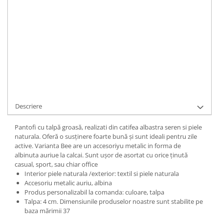
Durata de livrare:
1
ADAUGA IN COS
Cod Produs:
C127-1-BEE-CATBabyBlue-35
Ai nevoie de ajutor?
+40737089722
Cere informatii
Descriere
Pantofi cu talpă groasă, realizati din catifea albastra seren si piele
naturala. Oferă o susținere foarte bună și sunt ideali pentru zile
active. Varianta Bee are un accesoriyu metalic in forma de
albinuta auriue la calcai. Sunt ușor de asortat cu orice ținută
casual, sport, sau chiar office
Interior piele naturala /exterior: textil si piele naturala
Accesoriu metalic auriu, albina
Produs personalizabil la comanda: culoare, talpa
Talpa: 4 cm. Dimensiunile produselor noastre sunt stabilite pe
baza mărimii 37