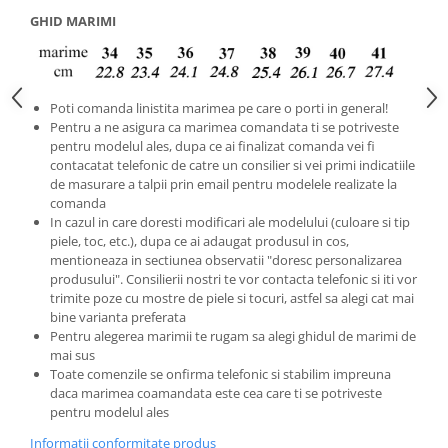
GHID MARIMI
Poti comanda linistita marimea pe care o porti in general!
Pentru a ne asigura ca marimea comandata ti se potriveste
pentru modelul ales, dupa ce ai finalizat comanda vei fi
contacatat telefonic de catre un consilier si vei primi indicatiile
de masurare a talpii prin email pentru modelele realizate la
comanda
In cazul in care doresti modificari ale modelului (culoare si tip
piele, toc, etc.), dupa ce ai adaugat produsul in cos,
mentioneaza in sectiunea observatii "doresc personalizarea
produsului". Consilierii nostri te vor contacta telefonic si iti vor
trimite poze cu mostre de piele si tocuri, astfel sa alegi cat mai
bine varianta preferata
Pentru alegerea marimii te rugam sa alegi ghidul de marimi de
mai sus
Toate comenzile se onfirma telefonic si stabilim impreuna
daca marimea coamandata este cea care ti se potriveste
pentru modelul ales
Informatii conformitate produs