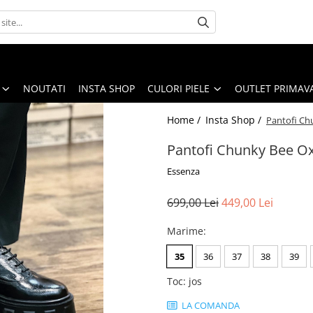
NOUTATI
INSTA SHOP
CULORI PIELE
OUTLET PRIMAV
Home /
Insta Shop /
Pantofi Ch
Pantofi Chunky Bee Ox
Essenza
699,00 Lei
449,00 Lei
Marime
:
35
36
37
38
39
Toc
:
jos
LA COMANDA