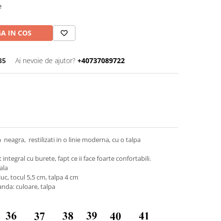
e
A IN COS
35
Ai nevoie de ajutor?
+40737089722
 neagra, restilizati in o linie moderna, cu o talpa
ntegral cu burete, fapt ce ii face foarte confortabili.
ala
uc, tocul 5,5 cm, talpa 4 cm
nda: culoare, talpa