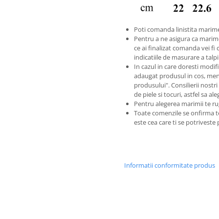
Poti comanda linistita marime
Pentru a ne asigura ca marim
ce ai finalizat comanda vei fi 
indicatiile de masurare a tal
In cazul in care doresti modific
adaugat produsul in cos, men
produsului". Consilierii nostri
de piele si tocuri, astfel sa a
Pentru alegerea marimii te ru
Toate comenzile se onfirma 
este cea care ti se potriveste
Informatii conformitate produs