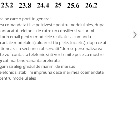
a pe care o porti in general!
ea comandata ti se potriveste pentru modelul ales, dupa
contacatat telefonic de catre un consilier si vei primi
pii prin email pentru modelele realizate la comanda
ari ale modelului (culoare si tip piele, toc, etc.), dupa ce ai
tioneaza in sectiunea observatii "doresc personalizarea
 te vor contacta telefonic si iti vor trimite poze cu mostre
legi cat mai bine varianta preferata
gam sa alegi ghidul de marimi de mai sus
telefonic si stabilim impreuna daca marimea coamandata
 pentru modelul ales