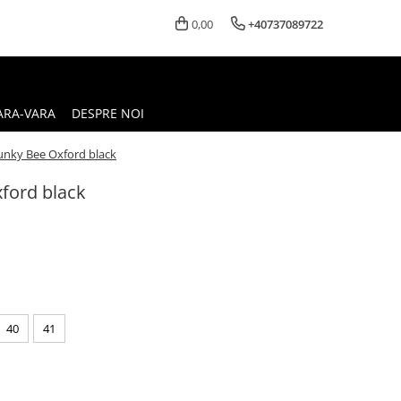
0,00
+40737089722
ARA-VARA
DESPRE NOI
unky Bee Oxford black
ford black
40
41