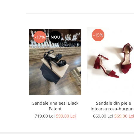
-15%
-17%
NOU
Sandale Khaleesi Black
Sandale din piele
Patent
intoarsa rosu-burgu
719,00 Lei
599,00 Lei
669,00 Lei
569,00 Le