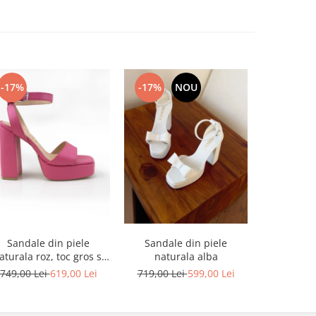
-17%
-17%
NOU
-17%
Sandale din piele
Sandale din piele
Sandale din
aturala roz, toc gros si
naturala alba
platforma
platforma
749,00 Lei
619,00 Lei
719,00 Lei
599,00 Lei
749,00 L