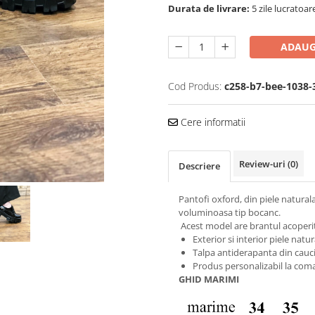
Durata de livrare:
5 zile lucratoar
ADAUG
Cod Produs:
c258-b7-bee-1038-
Cere informatii
Review-uri
(0)
Descriere
Pantofi oxford, din piele naturala
voluminoasa tip bocanc.
Acest model are brantul acoperit i
Exterior si interior piele natur
Talpa antiderapanta din cauci
Produs personalizabil la coma
GHID MARIMI