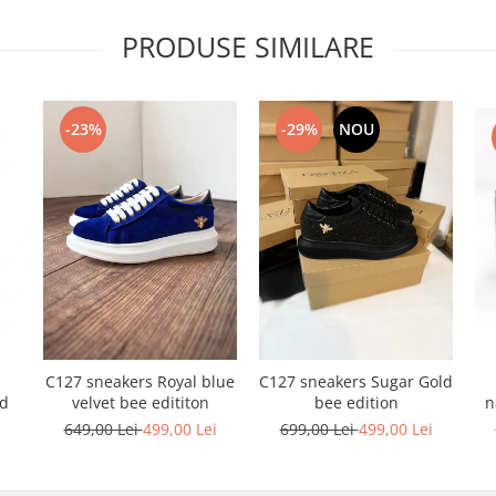
PRODUSE SIMILARE
-23%
-29%
NOU
C127 sneakers Royal blue
C127 sneakers Sugar Gold
n
nd
velvet bee edititon
bee edition
i
649,00 Lei
499,00 Lei
699,00 Lei
499,00 Lei