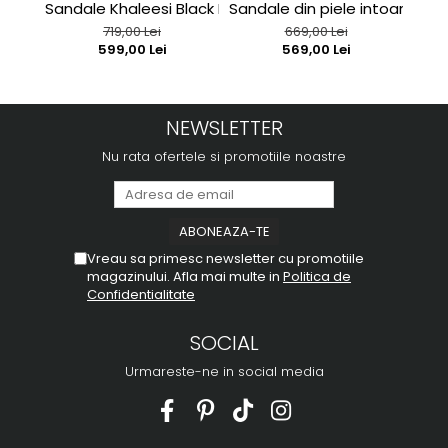
Sandale Khaleesi Black Patent
Sandale din piele intoarsa r
C127
719,00 Lei
669,00 Lei
599,00 Lei
569,00 Lei
NEWSLETTER
Nu rata ofertele si promotiile noastre
Vreau sa primesc newsletter cu promotiile
magazinului. Afla mai multe in
Politica de
Confidentialitate
SOCIAL
Urmareste-ne in social media