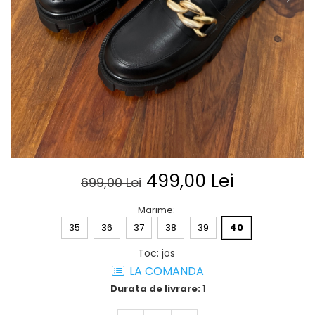
Posete
Mov
Rucsac
Visiniu
Plic
Maro
Saculet
Albastru
Borsete
499,00 Lei
699,00 Lei
Marime
:
35
36
37
38
39
40
Toc
:
jos
LA COMANDA
Durata de livrare:
1