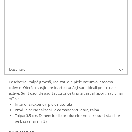
Durata de livrare:
1
ADAUGA IN COS
Cod Produs:
LUSY-2-696Ni-35
Ai nevoie de ajutor?
+40737089722
Cere informatii
Descriere
Bascheti cu talpă groasă, realizati din piele naturală intoarsa
cafenie. Oferă o susținere foarte bună și sunt ideali pentru zile
active. Sunt ușor de asortat cu orice ținută casual, sport, sau chiar
office
Interior si exterior: piele naturala
Produs personalizabil la comanda: culoare, talpa
Talpa: 3.5 cm. Dimensiunile produselor noastre sunt stabilite
pe baza mărimii 37