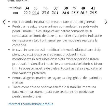
GHID MARIMI
Poti comanda linistita marimea pe care o porti in general!
Pentru a ne asigura ca marimea comandata ti se potriveste
pentru modelul ales, dupa ce ai finalizat comanda vei fi
contacatat telefonic de catre un consilier si vei primi indicatiile
de masurare a talpii prin email pentru modelele realizate la
comanda
In cazul in care doresti modificari ale modelului (culoare si tip
piele, toc, etc.), dupa ce ai adaugat produsul in cos,
mentioneaza in sectiunea observatii "doresc personalizarea
produsului". Consilierii nostri te vor contacta telefonic si iti vor
trimite poze cu mostre de piele si tocuri, astfel sa alegi cat mai
bine varianta preferata
Pentru alegerea marimii te rugam sa alegi ghidul de marimi de
mai sus
Toate comenzile se onfirma telefonic si stabilim impreuna
daca marimea coamandata este cea care ti se potriveste
pentru modelul ales
Informatii conformitate produs