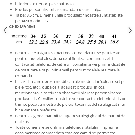
Interior si exterior: piele naturala
Produs personalizabil la comanda: culoare, talpa
Talpa: 3.5 cm. Dimensiunile produselor noastre sunt stabilite
pe baza mărimii 37
GHID MARIMI
Pentru a ne asigura ca marimea comandata ti se potriveste
pentru modelul ales, dupa ce ai finalizat comanda vei fi
contacatat telefonic de catre un consilier si vei primi indicatiile
de masurare a talpii prin email pentru modelele realizate la
comanda
In cazul in care doresti modificari ale modelului (culoare si tip
piele, toc, etc.), dupa ce ai adaugat produsul in cos,
mentioneaza in sectiunea observatii "doresc personalizarea
produsului". Consilierii nostri te vor contacta telefonic si iti vor
trimite poze cu mostre de piele si tocuri, astfel sa alegi cat mai
bine varianta preferata
Pentru alegerea marimii te rugam sa alegi ghidul de marimi de
mai sus
Toate comenzile se onfirma telefonic si stabilim impreuna
daca marimea coamandata este cea care ti se potriveste