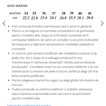
GHID MARIMI
Poti comanda linistita marimea pe care o porti in general!
Pentru a ne asigura ca marimea comandata ti se potriveste
pentru modelul ales, dupa ce ai finalizat comanda vei fi
contacatat telefonic de catre un consilier si vei primi indicatiile
de masurare a talpii prin email pentru modelele realizate la
comanda
In cazul in care doresti modificari ale modelului (culoare si tip
piele, toc, etc.), dupa ce ai adaugat produsul in cos,
mentioneaza in sectiunea observatii "doresc personalizarea
produsului". Consilierii nostri te vor contacta telefonic si iti vor
trimite poze cu mostre de piele si tocuri, astfel sa alegi cat mai
bine varianta preferata
Pentru alegerea marimii te rugam sa alegi ghidul de marimi de
mai sus
Toate comenzile se onfirma telefonic si stabilim impreuna
daca marimea coamandata este cea care ti se potriveste
pentru modelul ales
Informatii conformitate produs