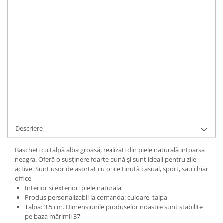
LA COMANDA
Durata de livrare:
1
ADAUGA IN COS
Cod Produs:
LUSY-2-015ii-35
Ai nevoie de ajutor?
+40737089722
Cere informatii
Descriere
Bascheti cu talpă alba groasă, realizati din piele naturală intoarsa
neagra. Oferă o susținere foarte bună și sunt ideali pentru zile
active. Sunt ușor de asortat cu orice ținută casual, sport, sau chiar
office
Interior si exterior: piele naturala
Produs personalizabil la comanda: culoare, talpa
Talpa: 3.5 cm. Dimensiunile produselor noastre sunt stabilite
pe baza mărimii 37