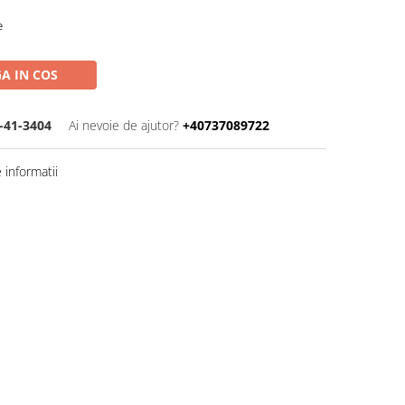
e
A IN COS
-41-3404
Ai nevoie de ajutor?
+40737089722
informatii