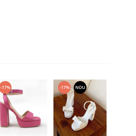
-17%
-17%
NOU
-17%