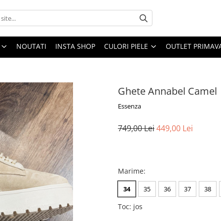
NOUTATI
INSTA SHOP
CULORI PIELE
OUTLET PRIMAV
Ghete Annabel Camel
Essenza
749,00 Lei
449,00 Lei
Marime
:
34
35
36
37
38
Toc
:
jos