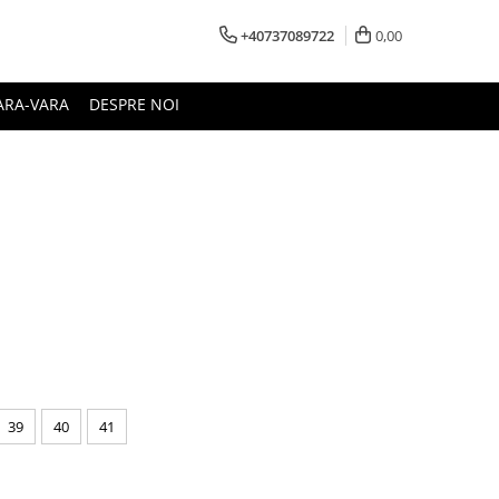
+40737089722
0,00
ARA-VARA
DESPRE NOI
39
40
41