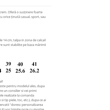
 crem. Oferă o susținere foarte
cu orice ținută casual, sport, sau
 14 cm, talpa in zona de calcail
re sunt stabilite pe baza mărimii
al!
este pentru modelul ales, dupa
e un consilier si vei primi
ele realizate la comanda
i tip piele, toc, etc.), dupa ce ai
rvatii "doresc personalizarea
si iti vor trimite poze cu mostre