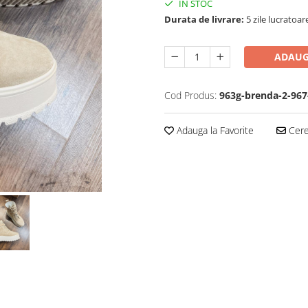
IN STOC
Durata de livrare:
5 zile lucratoar
ADAUG
Cod Produs:
963g-brenda-2-967
Adauga la Favorite
Cere 