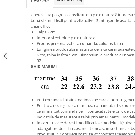
Descriere
Ghete cu talpă groasă, realizati din piele naturală intoarsa
bună și sunt ideali pentru zile active. Sunt ușor de asortat 
chiar office
Talpa: 6cm
Interior si exterior: piele naturala
Produs personalizabil la comanda: culoare, talpa
Lungimea produsului masurata de la calcai in sus este de
6 cm, talpa in fata 5 cm. Dimensiunile produselor noast
37
GHID MARIMI
Poti comanda linistita marimea pe care o porti in gener
Pentru a ne asigura ca marimea comandata ti se potriv
ce ai finalizat comanda vei fi contacatat telefonic de catr
indicatiile de masurare a talpii prin email pentru model
In cazul in care doresti modificari ale modelului (culoare s
adaugat produsul in cos, mentioneaza in sectiunea obse
produsului". Consilierii nostri te vor contacta telefonic 