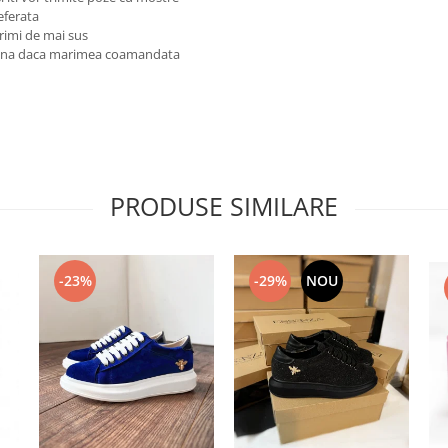
referata
rimi de mai sus
reuna daca marimea coamandata
PRODUSE SIMILARE
-23%
-29%
NOU