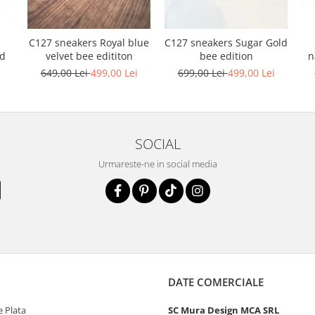
C127 sneakers Royal blue
C127 sneakers Sugar Gold
n
nd
velvet bee edititon
bee edition
i
649,00 Lei
499,00 Lei
699,00 Lei
499,00 Lei
SOCIAL
Urmareste-ne in social media
DATE COMERCIALE
 Plata
SC Mura Design MCA SRL