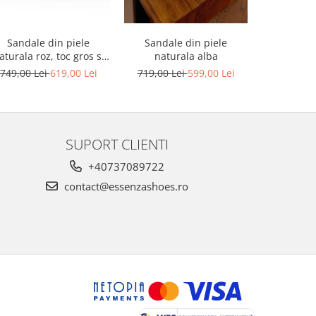
Sandale din piele
Sandale din piele
Sandale din
aturala roz, toc gros si
naturala alba
platforma
platforma
749,00 Lei
619,00 Lei
719,00 Lei
599,00 Lei
749,00 L
SUPORT CLIENTI
+40737089722
contact@essenzashoes.ro