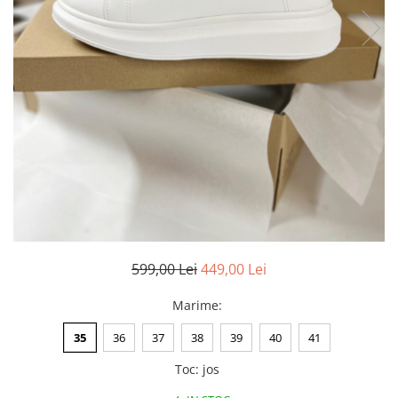
Negru
GENTI
Mov
Posete
Rucsac
Visiniu
Plic
Maro
Saculet
Albastru
Borsete
599,00 Lei
449,00 Lei
Marime
:
35
36
37
38
39
40
41
Toc
:
jos