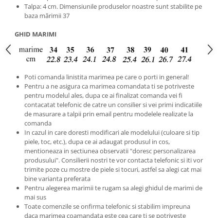
Talpa: 4 cm. Dimensiunile produselor noastre sunt stabilite pe
baza mărimii 37
GHID MARIMI
Poti comanda linistita marimea pe care o porti in general!
Pentru a ne asigura ca marimea comandata ti se potriveste
pentru modelul ales, dupa ce ai finalizat comanda vei fi
contacatat telefonic de catre un consilier si vei primi indicatiile
de masurare a talpii prin email pentru modelele realizate la
comanda
In cazul in care doresti modificari ale modelului (culoare si tip
piele, toc, etc.), dupa ce ai adaugat produsul in cos,
mentioneaza in sectiunea observatii "doresc personalizarea
produsului". Consilierii nostri te vor contacta telefonic si iti vor
trimite poze cu mostre de piele si tocuri, astfel sa alegi cat mai
bine varianta preferata
Pentru alegerea marimii te rugam sa alegi ghidul de marimi de
mai sus
Toate comenzile se onfirma telefonic si stabilim impreuna
daca marimea coamandata este cea care ti se potriveste