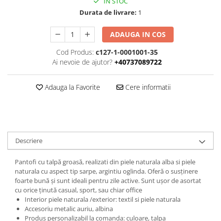
IN STOC
Durata de livrare:
1
ADAUGA IN COS
Cod Produs:
c127-1-0001001-35
Ai nevoie de ajutor?
+40737089722
Adauga la Favorite
Cere informatii
Descriere
Pantofi cu talpă groasă, realizati din piele naturala alba si piele
naturala cu aspect tip sarpe, argintiu oglinda. Oferă o susținere
foarte bună și sunt ideali pentru zile active. Sunt ușor de asortat
cu orice ținută casual, sport, sau chiar office
Interior piele naturala /exterior: textil si piele naturala
Accesoriu metalic auriu, albina
Produs personalizabil la comanda: culoare, talpa