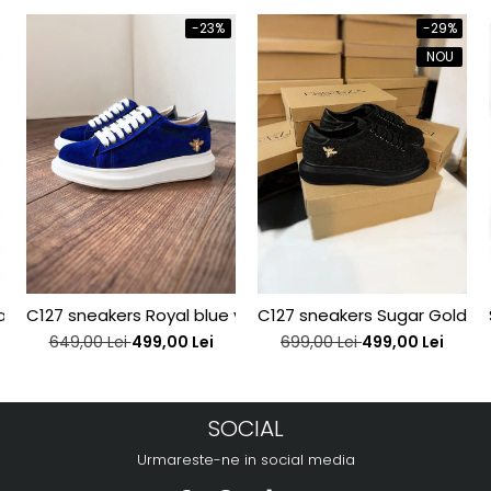
-23%
-29%
NOU
sa rosu-burgund
C127 sneakers Royal blue velvet bee edititon
C127 sneakers Sugar Gold be
649,00 Lei
499,00 Lei
699,00 Lei
499,00 Lei
SOCIAL
Urmareste-ne in social media