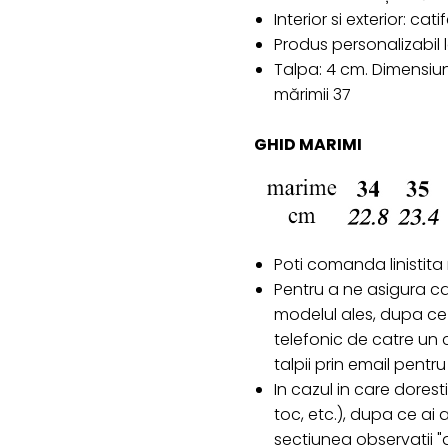
Interior si exterior: cat
Produs personalizabil
Talpa: 4 cm. Dimensiun
mărimii 37
GHID MARIMI
Poti comanda linistita
Pentru a ne asigura c
modelul ales, dupa ce 
telefonic de catre un c
talpii prin email pent
In cazul in care doresti
toc, etc.), dupa ce ai
sectiunea observatii "d