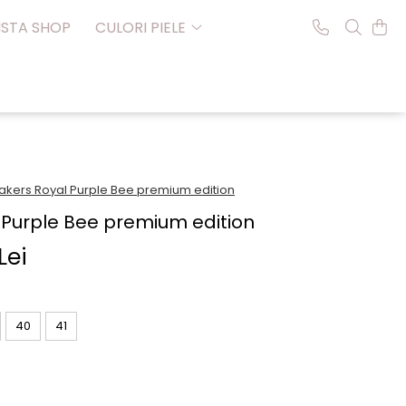
NSTA SHOP
CULORI PIELE
akers Royal Purple Bee premium edition
 Purple Bee premium edition
Lei
40
41