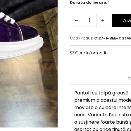
Durata de livrare:
1
AD
Cod Produs:
C127-1-BEE-Cat
Cere informatii
D
Pantofi cu talpă groasă, r
premium a acestui model 
mov are o culoare intens
aurie. Varianta Bee este
o susținere foarte bună și
asortat cu orice ținută ca