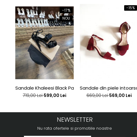
-15%
-17%
NOU
Sandale Khaleesi Black Patent
Sandale din piele intoar
719,00 Lei
599,00 Lei
669,00 Lei
569,00 Lei
NEWSLETTER
Nu rata ofertele si promotiile noastre