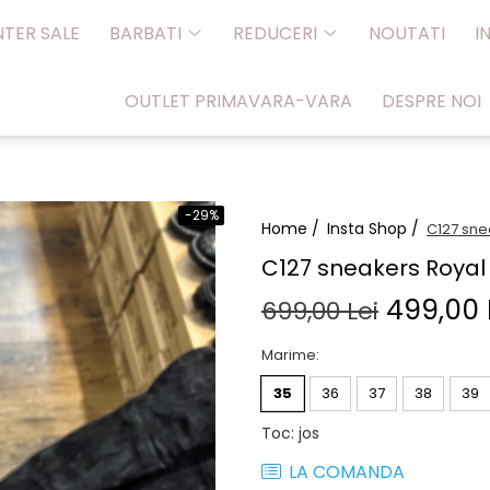
NTER SALE
BARBATI
REDUCERI
NOUTATI
I
OUTLET PRIMAVARA-VARA
DESPRE NOI
-29%
Home /
Insta Shop /
C127 sne
C127 sneakers Royal
499,00 
699,00 Lei
Marime
:
35
36
37
38
39
Toc
:
jos
LA COMANDA