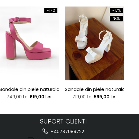
-17%
-17%
NOU
e edition
Sandale din piele naturala roz, toc gros si platforma
Sandale din piele naturala alba
San
749,00 Lei
619,00 Lei
719,00 Lei
599,00 Lei
SUPORT CLIENTI
+40737089722