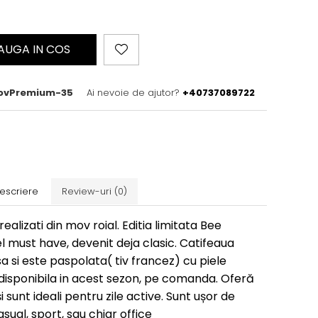
AUGA IN COS
MovPremium-35
Ai nevoie de ajutor?
+40737089722
escriere
Review-uri
(0)
ealizati din mov roial. Editia limitata Bee
must have, devenit deja clasic. Catifeaua
a si este paspolata( tiv francez) cu piele
 disponibila in acest sezon, pe comanda. Oferă
 sunt ideali pentru zile active. Sunt ușor de
sual, sport, sau chiar office