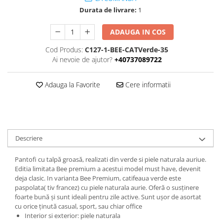
Durata de livrare:
1
ADAUGA IN COS
Cod Produs:
C127-1-BEE-CATVerde-35
Ai nevoie de ajutor?
+40737089722
Adauga la Favorite
Cere informatii
Descriere
Pantofi cu talpă groasă, realizati din verde si piele naturala auriue.
Editia limitata Bee premium a acestui model must have, devenit
deja clasic. In varianta Bee Premium, catifeaua verde este
paspolata( tiv francez) cu piele naturala aurie. Oferă o susținere
foarte bună și sunt ideali pentru zile active. Sunt ușor de asortat
cu orice ținută casual, sport, sau chiar office
Interior si exterior: piele naturala