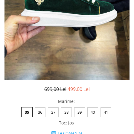
Negru
GENTI
Mov
Posete
Rucsac
Visiniu
Plic
Maro
Saculet
Albastru
Borsete
699,00 Lei
499,00 Lei
Marime
:
35
36
37
38
39
40
41
Toc
:
jos
LA COMANDA