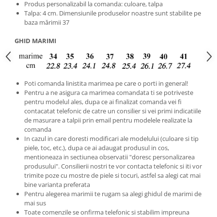
Produs personalizabil la comanda: culoare, talpa
Talpa: 4 cm. Dimensiunile produselor noastre sunt stabilite pe
baza mărimii 37
GHID MARIMI
Poti comanda linistita marimea pe care o porti in general!
Pentru a ne asigura ca marimea comandata ti se potriveste
pentru modelul ales, dupa ce ai finalizat comanda vei fi
contacatat telefonic de catre un consilier si vei primi indicatiile
de masurare a talpii prin email pentru modelele realizate la
comanda
In cazul in care doresti modificari ale modelului (culoare si tip
piele, toc, etc.), dupa ce ai adaugat produsul in cos,
mentioneaza in sectiunea observatii "doresc personalizarea
produsului". Consilierii nostri te vor contacta telefonic si iti vor
trimite poze cu mostre de piele si tocuri, astfel sa alegi cat mai
bine varianta preferata
Pentru alegerea marimii te rugam sa alegi ghidul de marimi de
mai sus
Toate comenzile se onfirma telefonic si stabilim impreuna