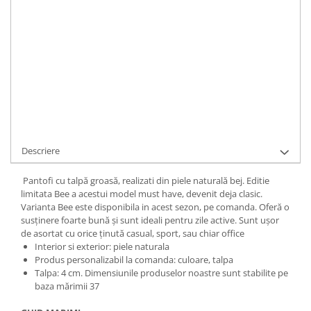
Durata de livrare:
1
ADAUGA IN COS
Cod Produs:
C127-1-BEE-BEJ-35
Ai nevoie de ajutor?
+40737089722
Cere informatii
Descriere
Pantofi cu talpă groasă, realizati din piele naturală bej. Editie
limitata Bee a acestui model must have, devenit deja clasic.
Varianta Bee este disponibila in acest sezon, pe comanda. Oferă o
susținere foarte bună și sunt ideali pentru zile active. Sunt ușor
de asortat cu orice ținută casual, sport, sau chiar office
Interior si exterior: piele naturala
Produs personalizabil la comanda: culoare, talpa
Talpa: 4 cm. Dimensiunile produselor noastre sunt stabilite pe
baza mărimii 37