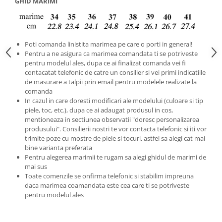
GHID MARIMI
Poti comanda linistita marimea pe care o porti in general!
Pentru a ne asigura ca marimea comandata ti se potriveste
pentru modelul ales, dupa ce ai finalizat comanda vei fi
contacatat telefonic de catre un consilier si vei primi indicatiile
de masurare a talpii prin email pentru modelele realizate la
comanda
In cazul in care doresti modificari ale modelului (culoare si tip
piele, toc, etc.), dupa ce ai adaugat produsul in cos,
mentioneaza in sectiunea observatii "doresc personalizarea
produsului". Consilierii nostri te vor contacta telefonic si iti vor
trimite poze cu mostre de piele si tocuri, astfel sa alegi cat mai
bine varianta preferata
Pentru alegerea marimii te rugam sa alegi ghidul de marimi de
mai sus
Toate comenzile se onfirma telefonic si stabilim impreuna
daca marimea coamandata este cea care ti se potriveste
pentru modelul ales