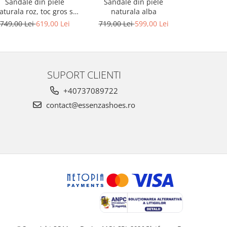
Sandale din piele
Sandale din piele
Sandale din
aturala roz, toc gros si
naturala alba
platforma
platforma
749,00 Lei
619,00 Lei
719,00 Lei
599,00 Lei
749,00 L
SUPORT CLIENTI
+40737089722
contact@essenzashoes.ro