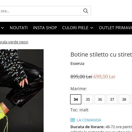
NOUTATI
INSTA SHOP
CULORI PIELE
OUTLET PRIMAV
aturala verde neon
Botine stiletto cu stir
Essenza
899,00 Lei
699,00 Lei
Marime
:
34
35
36
37
38
Toc
:
inalt
LA COMANDA
Durata de livrare:
48-72 ore pentr
relizate la comanda sau cu stoc epu