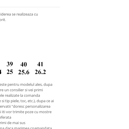
hiderea se realizeaza cu
rit.
este pentru modelul ales, dupa
e un consilier si vei primi
ele realizate la comanda
i tip piele, toc, etc.), dupa ce ai
rvatii "doresc personalizarea
si iti vor trimite poze cu mostre
referata
rimi de mai sus
reuna daca marimea coamandata