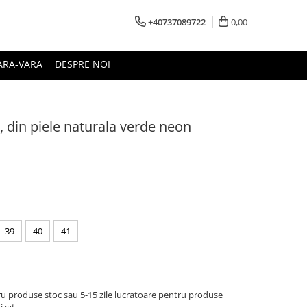
+40737089722
0,00
ARA-VARA
DESPRE NOI
et, din piele naturala verde neon
39
40
41
u produse stoc sau 5-15 zile lucratoare pentru produse
izat