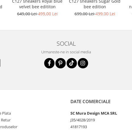
C127 sneakers Royal blue
C127 sneakers Sugar Gold
n
nd
velvet bee edititon
bee edition
i
649,00 Lei
499,00 Lei
699,00 Lei
499,00 Lei
SOCIAL
Urmareste-ne in social media
DATE COMERCIALE
 Plata
SC Mura Design MCA SRL
e Retur
J35/4028/2019
Produselor
41817193