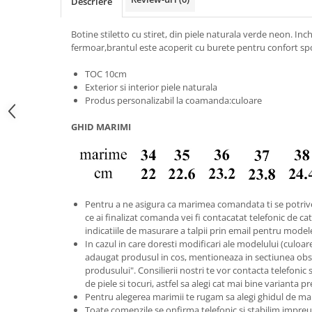
Descriere
Botine stiletto cu stiret, din piele naturala verde neon. Inc
fermoar,brantul este acoperit cu burete pentru confort spo
TOC 10cm
Exterior si interior piele naturala
Produs personalizabil la coamanda:culoare
GHID MARIMI
Pentru a ne asigura ca marimea comandata ti se potriv
ce ai finalizat comanda vei fi contacatat telefonic de catr
indicatiile de masurare a talpii prin email pentru model
In cazul in care doresti modificari ale modelului (culoare s
adaugat produsul in cos, mentioneaza in sectiunea obse
produsului". Consilierii nostri te vor contacta telefonic 
de piele si tocuri, astfel sa alegi cat mai bine varianta p
Pentru alegerea marimii te rugam sa alegi ghidul de ma
Toate comenzile se onfirma telefonic si stabilim imp