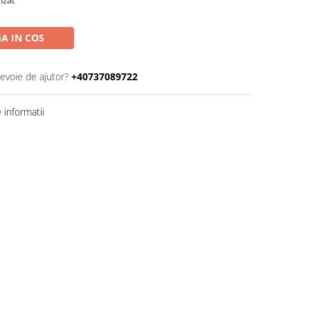
A IN COS
nevoie de ajutor?
+40737089722
informatii