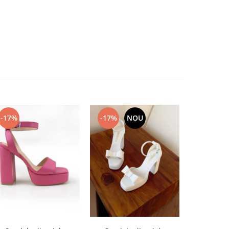
-17%
-17%
NOU
-17%