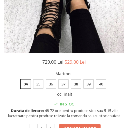
Negru
GENTI
Mov
Posete
Rucsac
Visiniu
Plic
Maro
Saculet
Albastru
Borsete
729,00 Lei
529,00 Lei
Marime
:
34
35
36
37
38
39
40
Toc
:
inalt
IN STOC
Durata de livrare:
48-72 ore pentru produse stoc sau 5-15 zile
lucratoare pentru produse relizate la comanda sau cu stoc epuizat