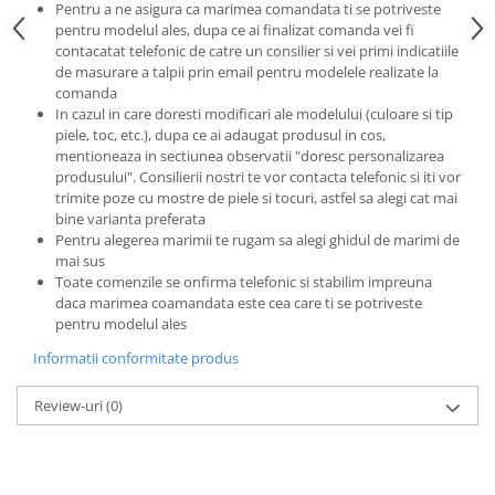
Pentru a ne asigura ca marimea comandata ti se potriveste
pentru modelul ales, dupa ce ai finalizat comanda vei fi
contacatat telefonic de catre un consilier si vei primi indicatiile
de masurare a talpii prin email pentru modelele realizate la
comanda
In cazul in care doresti modificari ale modelului (culoare si tip
piele, toc, etc.), dupa ce ai adaugat produsul in cos,
mentioneaza in sectiunea observatii "doresc personalizarea
produsului". Consilierii nostri te vor contacta telefonic si iti vor
trimite poze cu mostre de piele si tocuri, astfel sa alegi cat mai
bine varianta preferata
Pentru alegerea marimii te rugam sa alegi ghidul de marimi de
mai sus
Toate comenzile se onfirma telefonic si stabilim impreuna
daca marimea coamandata este cea care ti se potriveste
pentru modelul ales
Informatii conformitate produs
Review-uri
(0)