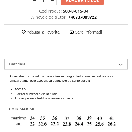
ADAUGA IN COS
Cod Produs:
500-8-015-34
Ai nevoie de ajutor?
+40737089722
Adauga la Favorite
Cere informatii
Descriere
Botine stiletto cu stiret, din piele intoarsa neagra. Inchiderea se realizeaza cu
fermoar,brantul este acoperit cu burete pentru confort sporit.
TOC 10cm
Exterior si interior piele naturala
Produs personalizabil la coamanda:culoare
GHID MARIMI