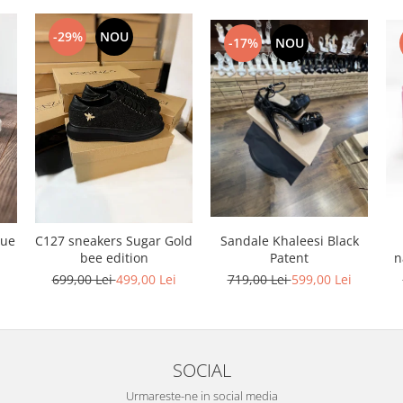
-29%
NOU
-17%
NOU
Sandale Khaleesi Black
lue
C127 sneakers Sugar Gold
Patent
n
bee edition
719,00 Lei
599,00 Lei
i
699,00 Lei
499,00 Lei
SOCIAL
Urmareste-ne in social media