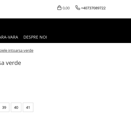
0,00
+40737089722
ARA-VARA
DESPRE NOI
piele intoarsa verde
sa verde
39
40
41