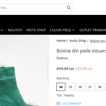
NOUTATI
INSTA SHOP
CULORI PIELE
OUTLET PRIMAV
Home /
Insta Shop /
Botine din 
Botine din piele intoar
Essenza
699,00 Lei
549,00 Lei
Marime
:
34
35
36
37
38
Toc
:
mediu
LA COMANDA