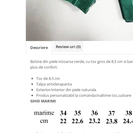
Negru
GENTI
Mov
Posete
Rucsac
Visiniu
Plic
Maro
Saculet
Albastru
Borsete
Review-uri
(0)
Descriere
Botine din piele intoarsa verde, cu toc gros de 8,5 cm si b
plus de confort.
Toc de 8.5 cm
Talpa antiderapanta
Exterior/interior din piele naturala
Produs personalizabil la comanda:inaltime toc,culoare
GHID MARIMI