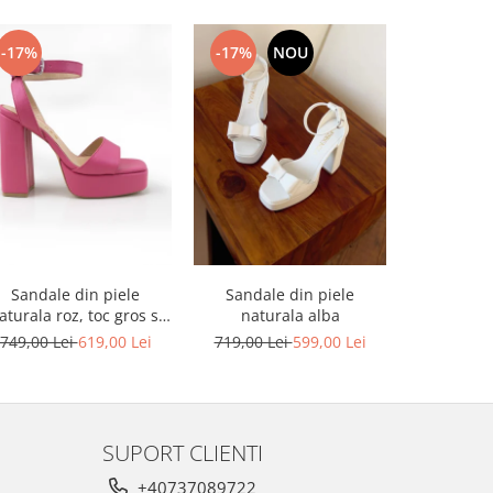
-17%
-17%
NOU
-17%
Sandale din piele
Sandale din piele
Sandale din
aturala roz, toc gros si
naturala alba
platforma
platforma
749,00 Lei
619,00 Lei
719,00 Lei
599,00 Lei
749,00 L
SUPORT CLIENTI
+40737089722