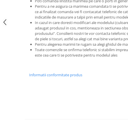
Poti comanda linistita marimea pe care o porti in gener
Pentru a ne asigura ca marimea comandata ti se potriv
ce ai finalizat comanda vei fi contacatat telefonic de catr
indicatiile de masurare a talpii prin email pentru model
In cazul in care doresti modificari ale modelului (culoare s
adaugat produsul in cos, mentioneaza in sectiunea obse
produsului". Consilierii nostri te vor contacta telefonic 
de piele si tocuri, astfel sa alegi cat mai bine varianta p
Pentru alegerea marimii te rugam sa alegi ghidul de ma
Toate comenzile se onfirma telefonic si stabilim imp
este cea care ti se potriveste pentru modelul ales
Informatii conformitate produs