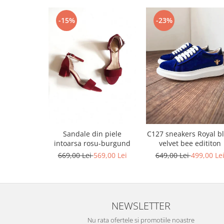
-15%
-23%
Sandale din piele
C127 sneakers Royal b
intoarsa rosu-burgund
velvet bee edititon
669,00 Lei
569,00 Lei
649,00 Lei
499,00 Le
NEWSLETTER
Nu rata ofertele si promotiile noastre