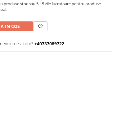
u produse stoc sau 5-15 zile lucratoare pentru produse
izat
A IN COS
 nevoie de ajutor?
+40737089722