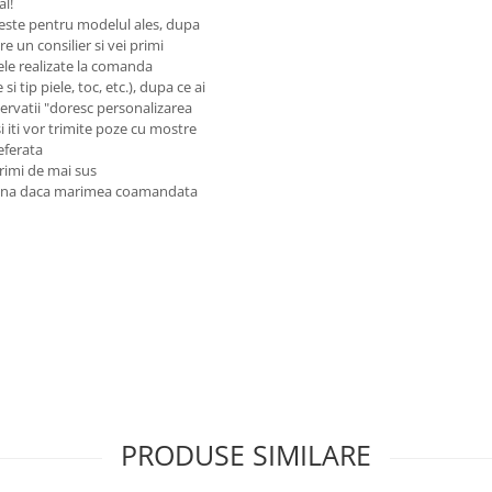
al!
este pentru modelul ales, dupa
e un consilier si vei primi
ele realizate la comanda
i tip piele, toc, etc.), dupa ce ai
rvatii "doresc personalizarea
si iti vor trimite poze cu mostre
referata
rimi de mai sus
reuna daca marimea coamandata
PRODUSE SIMILARE