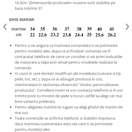
16,5cm. Dimensiunile produselor noastre sunt stabilite pe
baza mărimii 37
GHID MARIMI
Pentru a ne asigura ca marimea comandata ti se potriveste
pentru modelul ales, dupa ce ai finalizat comanda vei fi
contacatat telefonic de catre un consilier si vei primi indicatiile
de masurare a talpii prin email pentru modelele realizate la
comanda
In cazul in care doresti modificari ale modelului (culoare si tip
piele, toc, etc.), dupa ce ai adaugat produsul in cos,
mentioneaza in sectiunea observatii "doresc personalizarea
produsului". Consilierii nostri te vor contacta telefonic si iti vor
trimite poze cu mostre de piele si tocuri, astfel sa alegi cat mai
bine varianta preferata
Pentru alegerea marimii te rugam sa alegi ghidul de marimi de
mai sus
Toate comenzile se onfirma telefonic si stabilim impreuna
daca marimea coamandata este cea care ti se potriveste
pentru modelul ales