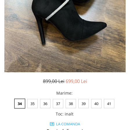
Negru
GENTI
Mov
Posete
Rucsac
Visiniu
Plic
Maro
Saculet
Albastru
Borsete
899,00 Lei
699,00 Lei
Marime
:
34
35
36
37
38
39
40
41
Toc
:
inalt
LA COMANDA