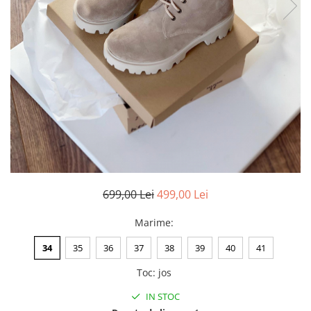
Negru
GENTI
Mov
Posete
Rucsac
Visiniu
Plic
Maro
Saculet
Albastru
Borsete
699,00 Lei
499,00 Lei
Marime
:
34
35
36
37
38
39
40
41
Toc
:
jos
IN STOC