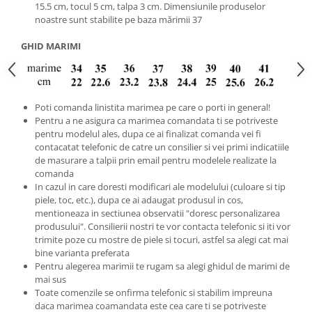
15.5 cm, tocul 5 cm, talpa 3 cm. Dimensiunile produselor
noastre sunt stabilite pe baza mărimii 37
GHID MARIMI
Poti comanda linistita marimea pe care o porti in general!
Pentru a ne asigura ca marimea comandata ti se potriveste
pentru modelul ales, dupa ce ai finalizat comanda vei fi
contacatat telefonic de catre un consilier si vei primi indicatiile
de masurare a talpii prin email pentru modelele realizate la
comanda
In cazul in care doresti modificari ale modelului (culoare si tip
piele, toc, etc.), dupa ce ai adaugat produsul in cos,
mentioneaza in sectiunea observatii "doresc personalizarea
produsului". Consilierii nostri te vor contacta telefonic si iti vor
trimite poze cu mostre de piele si tocuri, astfel sa alegi cat mai
bine varianta preferata
Pentru alegerea marimii te rugam sa alegi ghidul de marimi de
mai sus
Toate comenzile se onfirma telefonic si stabilim impreuna
daca marimea coamandata este cea care ti se potriveste