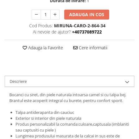
Durata de livrare:
1
ADAUGA IN COS
Cod Produs:
MIRUNA-CARO-2-864-34
Ai nevoie de ajutor?
+40737089722
Adauga la Favorite
Cere informatii
Descriere
Bocanci cu siret, din piele naturala intoarsa camel si cu talpa bej.
Brantul este acoperit integral cu burete, pentru confort sporit.
Talpa antiderapanta din cauciuc
Exterior si interior din piele naturala
Produs personalizabil la comanda:culoare,captusala (imblaniti
sau captusiti cu piele )
Lungimea produsului masurata de la calcai in sus este de