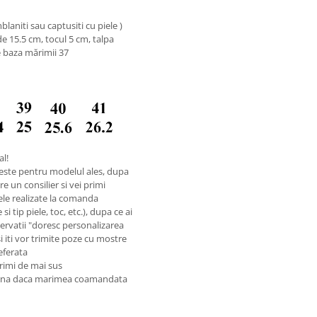
aniti sau captusiti cu piele )
e 15.5 cm, tocul 5 cm, talpa
e baza mărimii 37
al!
este pentru modelul ales, dupa
e un consilier si vei primi
ele realizate la comanda
i tip piele, toc, etc.), dupa ce ai
rvatii "doresc personalizarea
si iti vor trimite poze cu mostre
referata
rimi de mai sus
reuna daca marimea coamandata