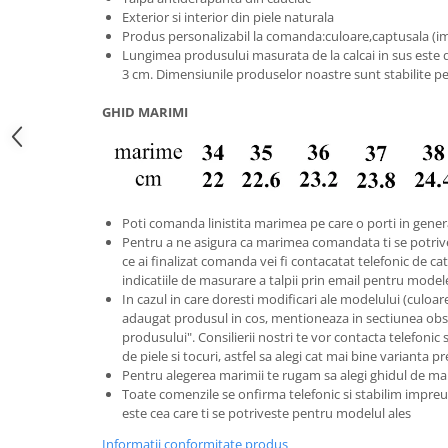
Exterior si interior din piele naturala
Produs personalizabil la comanda:culoare,captusala (imbl
Lungimea produsului masurata de la calcai in sus este d
3 cm. Dimensiunile produselor noastre sunt stabilite p
GHID MARIMI
Poti comanda linistita marimea pe care o porti in gener
Pentru a ne asigura ca marimea comandata ti se potriv
ce ai finalizat comanda vei fi contacatat telefonic de catr
indicatiile de masurare a talpii prin email pentru model
In cazul in care doresti modificari ale modelului (culoare s
adaugat produsul in cos, mentioneaza in sectiunea obse
produsului". Consilierii nostri te vor contacta telefonic 
de piele si tocuri, astfel sa alegi cat mai bine varianta p
Pentru alegerea marimii te rugam sa alegi ghidul de ma
Toate comenzile se onfirma telefonic si stabilim imp
este cea care ti se potriveste pentru modelul ales
Informatii conformitate produs