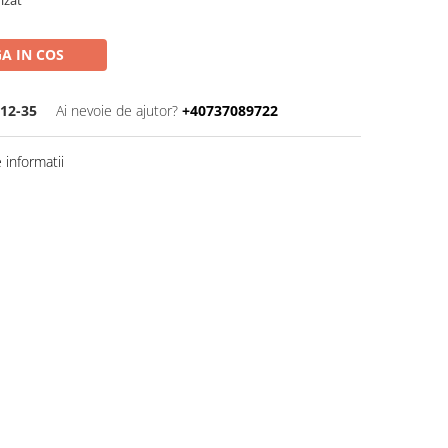
A IN COS
12-35
Ai nevoie de ajutor?
+40737089722
informatii