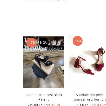
-15%
-17%
NOU
Sandale Khaleesi Black
Sandale din piele
Patent
intoarsa rosu-burgu
719,00 Lei
599,00 Lei
669,00 Lei
569,00 Le