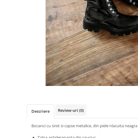
Negru
GENTI
Mov
Posete
Rucsac
Visiniu
Plic
Maro
Saculet
Albastru
Borsete
Review-uri
(0)
Descriere
Bocanci cu siret si capse metalice, din piele nlacuita neagra
Talpa antiderapanta din cauciuc