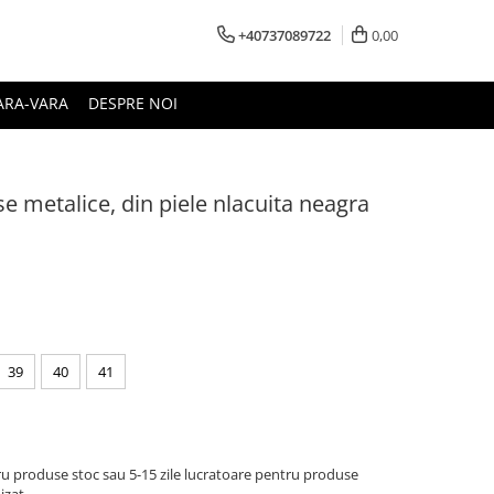
+40737089722
0,00
ARA-VARA
DESPRE NOI
se metalice, din piele nlacuita neagra
39
40
41
u produse stoc sau 5-15 zile lucratoare pentru produse
izat