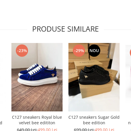
PRODUSE SIMILARE
-23%
-29%
NOU
C127 sneakers Royal blue
C127 sneakers Sugar Gold
n
nd
velvet bee edititon
bee edition
i
649,00 Lei
499,00 Lei
699,00 Lei
499,00 Lei