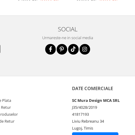
SOCIAL
Urmareste-ne in social media
DATE COMERCIALE
 Plata
SC Mura Design MCA SRL
e Retur
J35/4028/2019
Produselor
41817193
de Retur
Liviu Rebreanu 34
Lugoj, Timis