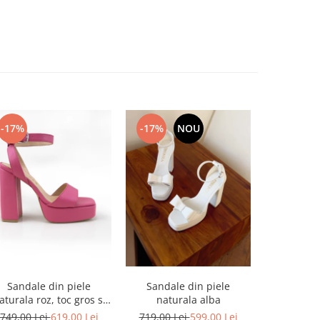
-17%
-17%
NOU
-17%
Sandale din piele
Sandale din piele
Sandale din
aturala roz, toc gros si
naturala alba
platforma
platforma
749,00 Lei
619,00 Lei
719,00 Lei
599,00 Lei
749,00 L