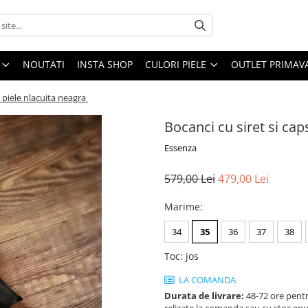
NOUTATI
INSTA SHOP
CULORI PIELE
OUTLET PRIMAV
n piele nlacuita neagra
Bocanci cu siret si cap
Essenza
579,00 Lei
479,00 Lei
Marime
:
34
35
36
37
38
Toc
:
jos
LA COMANDA
Durata de livrare:
48-72 ore pentr
relizate la comanda sau cu stoc epu