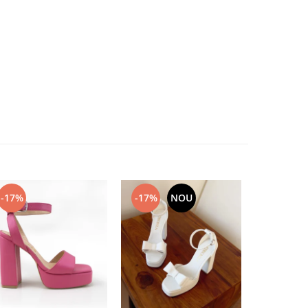
-17%
-17%
NOU
-17%