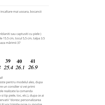
o incaltare mai usoara, bocancii
laniti sau captusiti cu piele )
 15.5 cm, tocul 5,5 cm, talpa 3.5
baza mărimii 37
al!
este pentru modelul ales, dupa
e un consilier si vei primi
ele realizate la comanda
i tip piele, toc, etc.), dupa ce ai
rvatii "doresc personalizarea
si iti vor trimite poze cu mostre