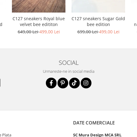
C127 sneakers Royal blue
C127 sneakers Sugar Gold
n
nd
velvet bee edititon
bee edition
i
649,00 Lei
499,00 Lei
699,00 Lei
499,00 Lei
SOCIAL
Urmareste-ne in social media
DATE COMERCIALE
 Plata
SC Mura Design MCA SRL