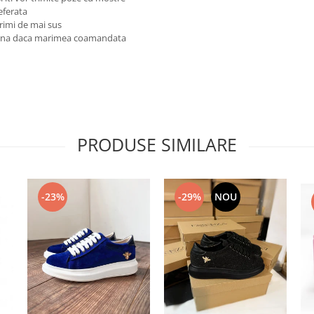
referata
rimi de mai sus
reuna daca marimea coamandata
PRODUSE SIMILARE
-23%
-29%
NOU