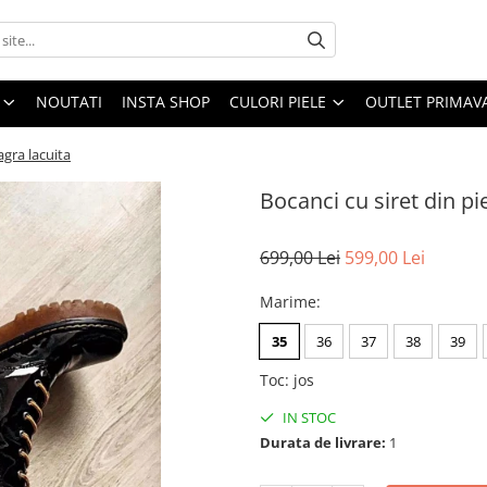
NOUTATI
INSTA SHOP
CULORI PIELE
OUTLET PRIMAV
agra lacuita
Bocanci cu siret din pi
699,00 Lei
599,00 Lei
Marime
:
35
36
37
38
39
Toc
:
jos
IN STOC
Durata de livrare:
1