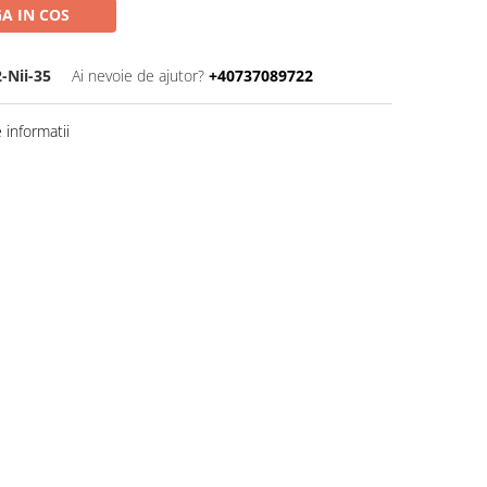
A IN COS
-Nii-35
Ai nevoie de ajutor?
+40737089722
informatii