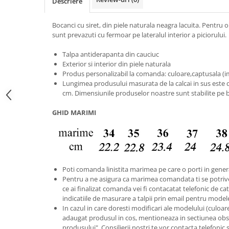
Descriere
Bocanci cu siret, din piele naturala neagra lacuita. Pentru 
sunt prevazuti cu fermoar pe lateralul interior a piciorului.
Talpa antiderapanta din cauciuc
Exterior si interior din piele naturala
Produs personalizabil la comanda: culoare,captusala (imb
Lungimea produsului masurata de la calcai in sus este de
cm. Dimensiunile produselor noastre sunt stabilite pe 
GHID MARIMI
Poti comanda linistita marimea pe care o porti in gener
Pentru a ne asigura ca marimea comandata ti se potriv
ce ai finalizat comanda vei fi contacatat telefonic de catr
indicatiile de masurare a talpii prin email pentru model
In cazul in care doresti modificari ale modelului (culoare s
adaugat produsul in cos, mentioneaza in sectiunea obse
produsului". Consilierii nostri te vor contacta telefonic 