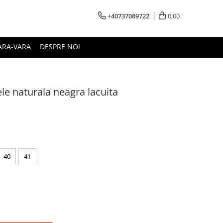
+40737089722
0,00
ARA-VARA
DESPRE NOI
ele naturala neagra lacuita
40
41