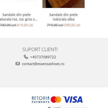
Sandale din piele
Sandale din piele
Sandale din
aturala roz, toc gros si
naturala alba
platforma
platforma
749,00 Lei
619,00 Lei
719,00 Lei
599,00 Lei
749,00 L
SUPORT CLIENTI
+40737089722
contact@essenzashoes.ro