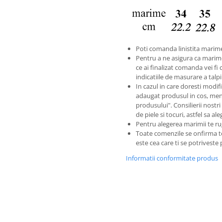
Poti comanda linistita marime
Pentru a ne asigura ca marim
ce ai finalizat comanda vei fi 
indicatiile de masurare a tal
In cazul in care doresti modific
adaugat produsul in cos, men
produsului". Consilierii nostri
de piele si tocuri, astfel sa a
Pentru alegerea marimii te ru
Toate comenzile se onfirma 
este cea care ti se potriveste
Informatii conformitate produs