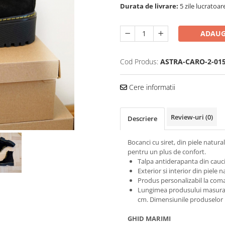
Durata de livrare:
5 zile lucratoar
ADAUG
Cod Produs:
ASTRA-CARO-2-015
Cere informatii
Review-uri
(0)
Descriere
Bocanci cu siret, din piele natura
pentru un plus de confort.
Talpa antiderapanta din cauc
Exterior si interior din piele n
Produs personalizabil la coman
Lungimea produsului masurata 
cm. Dimensiunile produselor n
GHID MARIMI