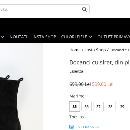
NOUTATI
INSTA SHOP
CULORI PIELE
OUTLET PRIMAV
Home /
Insta Shop /
Bocanci cu 
Bocanci cu siret, din p
Essenza
699,00 Lei
599,00 Lei
Marime
:
35
36
37
38
39
Toc
:
jos
LA COMANDA