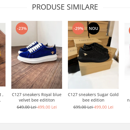
PRODUSE SIMILARE
-23%
-29%
NOU
 ,
C127 sneakers Royal blue
C127 sneakers Sugar Gold
n
velvet bee edititon
bee edition
i
649,00 Lei
499,00 Lei
699,00 Lei
499,00 Lei