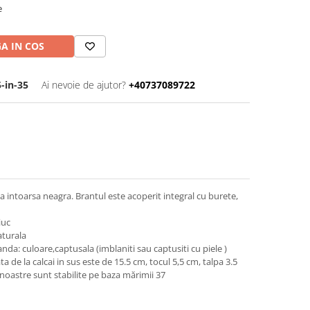
e
A IN COS
-in-35
Ai nevoie de ajutor?
+40737089722
la intoarsa neagra. Brantul este acoperit integral cu burete,
iuc
aturala
da: culoare,captusala (imblaniti sau captusiti cu piele )
de la calcai in sus este de 15.5 cm, tocul 5,5 cm, talpa 3.5
oastre sunt stabilite pe baza mărimii 37