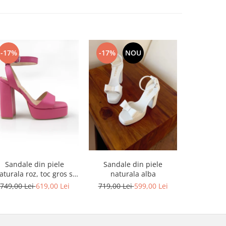
-17%
-17%
NOU
-17%
Sandale din piele
Sandale din piele
Sandale din
aturala roz, toc gros si
naturala alba
platforma
platforma
749,00 Lei
619,00 Lei
719,00 Lei
599,00 Lei
749,00 L