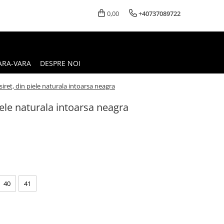
0,00
+40737089722
ARA-VARA
DESPRE NOI
siret, din piele naturala intoarsa neagra
iele naturala intoarsa neagra
40
41