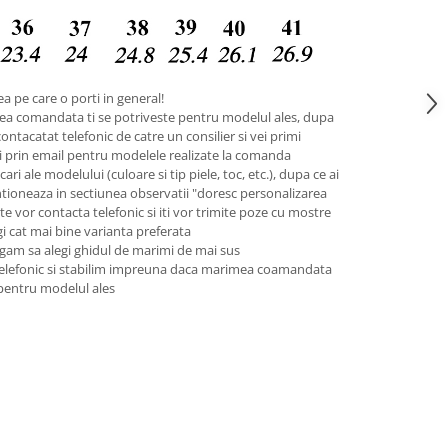
a pe care o porti in general!
ea comandata ti se potriveste pentru modelul ales, dupa
contacatat telefonic de catre un consilier si vei primi
pii prin email pentru modelele realizate la comanda
ari ale modelului (culoare si tip piele, toc, etc.), dupa ce ai
tioneaza in sectiunea observatii "doresc personalizarea
 te vor contacta telefonic si iti vor trimite poze cu mostre
legi cat mai bine varianta preferata
gam sa alegi ghidul de marimi de mai sus
telefonic si stabilim impreuna daca marimea coamandata
 pentru modelul ales