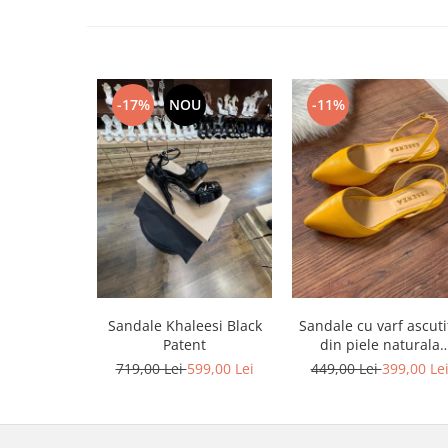
-17%
NOU
-11%
Sandale Khaleesi Black
Sandale cu varf ascutit
Patent
din piele naturala
galbena
719,00 Lei
599,00 Lei
449,00 Lei
399,00 Le