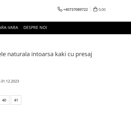
+40737089722
0,00
ARA-VARA
DESPRE NOI
ele naturala intoarsa kaki cu presaj
1-31.12.2023
40
41