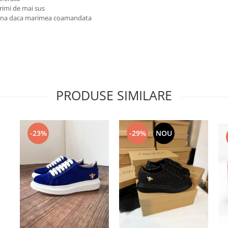
rimi de mai sus
reuna daca marimea coamandata
PRODUSE SIMILARE
-23%
-29%
NOU