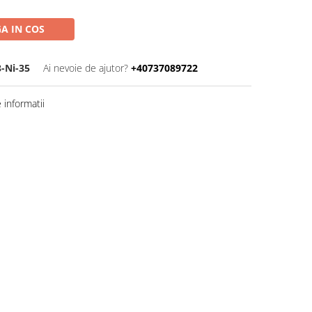
A IN COS
-Ni-35
Ai nevoie de ajutor?
+40737089722
informatii