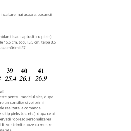
o incaltare mai usoara, bocancii
laniti sau captusiti cu piele )
 15.5 cm, tocul 5,5 cm, talpa 3.5
baza mărimii 37
al!
este pentru modelul ales, dupa
e un consilier si vei primi
ele realizate la comanda
i tip piele, toc, etc.), dupa ce ai
rvatii "doresc personalizarea
si iti vor trimite poze cu mostre
referata