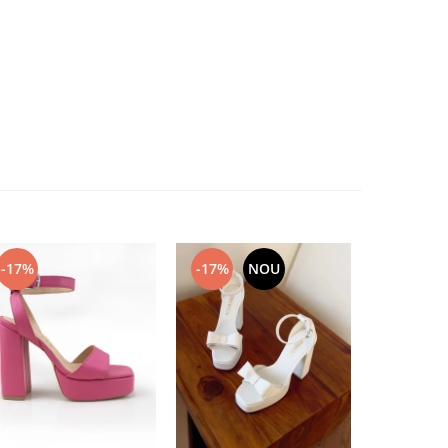
-17%
-17%
NOU
-17%