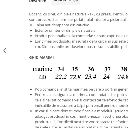
Descriere
Bocanci cu siret, din piele naturala kaki, cu presaj. Pentru 
sunt prevazuti cu fermoar pe lateralul interior a piciorului.
Talpa antiderapanta din cauciuc
Exterior si interior din piele naturala
Produs personalizabil la comanda: culoare,captusala (imb
Lungimea produsului masurata de la calcai in sus este de
cm. Dimensiunile produselor noastre sunt stabilite pe 
GHID MARIMI
Poti comanda linistita marimea pe care o porti in gener
Pentru a ne asigura ca marimea comandata ti se potriv
ce ai finalizat comanda vei fi contacatat telefonic de catr
indicatiile de masurare a talpii prin email pentru model
In cazul in care doresti modificari ale modelului (culoare s
adaugat produsul in cos, mentioneaza in sectiunea obse
produsului". Consilierii nostri te vor contacta telefonic 
de piele si tocuri, astfel sa alegi cat mai bine varianta p