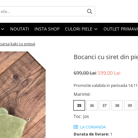
NOUTATI
INSTA SHOP
CULORI PIELE
OUTLET PRIMAV
toarsa kaki cu presaj
Bocanci cu siret din pi
699,00 Lei
599,00 Lei
Promotie valabila in perioada 14.1
Marime
:
35
36
37
38
39
Toc
:
jos
LA COMANDA
Durata de livrare:
1