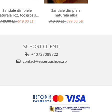
Sandale din piele
Sandale din piele
Sandale din
aturala roz, toc gros si
naturala alba
platforma
platforma
749,00 Lei
619,00 Lei
719,00 Lei
599,00 Lei
749,00 L
SUPORT CLIENTI
+40737089722
contact@essenzashoes.ro