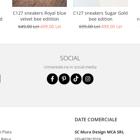
C127 sneakers Royal blue
C127 sneakers Sugar Gold
n
nd
velvet bee edititon
bee edition
i
649,00 Lei
499,00 Lei
699,00 Lei
499,00 Lei
SOCIAL
Urmareste-ne in social media
DATE COMERCIALE
 Plata
SC Mura Design MCA SRL
e Retur
J35/4028/2019