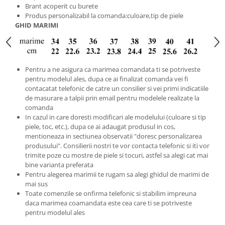
Brant acoperit cu burete
Produs personalizabil la comanda:culoare,tip de piele
GHID MARIMI
Pentru a ne asigura ca marimea comandata ti se potriveste
pentru modelul ales, dupa ce ai finalizat comanda vei fi
contacatat telefonic de catre un consilier si vei primi indicatiile
de masurare a talpii prin email pentru modelele realizate la
comanda
In cazul in care doresti modificari ale modelului (culoare si tip
piele, toc, etc.), dupa ce ai adaugat produsul in cos,
mentioneaza in sectiunea observatii "doresc personalizarea
produsului". Consilierii nostri te vor contacta telefonic si iti vor
trimite poze cu mostre de piele si tocuri, astfel sa alegi cat mai
bine varianta preferata
Pentru alegerea marimii te rugam sa alegi ghidul de marimi de
mai sus
Toate comenzile se onfirma telefonic si stabilim impreuna
daca marimea coamandata este cea care ti se potriveste
pentru modelul ales