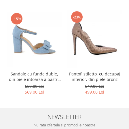
-23%
-15%
Sandale cu funde duble,
Pantofi stiletto, cu decupaj
din piele intoarsa albastru
interior, din piele bronz
deschis
669,00 Lei
649,00 Lei
569,00 Lei
499,00 Lei
NEWSLETTER
Nu rata ofertele si promotiile noastre