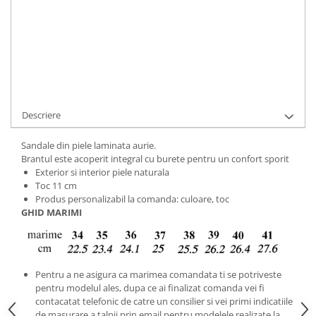
Cod Produs:
9495-60-9-234-34
Ai nevoie de ajutor?
+40737089722
Cere informatii
Descriere
Sandale din piele laminata aurie.
Brantul este acoperit integral cu burete pentru un confort sporit
Exterior si interior piele naturala
Toc 11 cm
Produs personalizabil la comanda: culoare, toc
GHID MARIMI
Pentru a ne asigura ca marimea comandata ti se potriveste
pentru modelul ales, dupa ce ai finalizat comanda vei fi
contacatat telefonic de catre un consilier si vei primi indicatiile
de masurare a talpii prin email pentru modelele realizate la