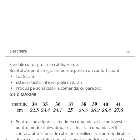
Cod Produs:
9495-48-CV-37
Ai nevoie de ajutor?
+40737089722
Cere informatii
Descriere
Sandale cu toc gros, din catifea verde.
Brantul acoperit integral cu burete pentru un confort sporit
Toc 8.5cm
Exterior textil, interior piele naturala
Produs personalizabil la comanda: culoare,toc
GHID MARIMI
Pentru a ne asigura ca marimea comandata ti se potriveste
pentru modelul ales, dupa ce ai finalizat comanda vei fi
contacatat telefonic de catre un consilier si vei primi indicatiile
de masurare a talpii prin email pentru modelele realizate la