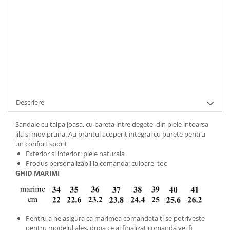
ADAUGA IN COS
Cod Produs:
453-10-400853-34
Ai nevoie de ajutor?
+40737089722
Cere informatii
Descriere
Sandale cu talpa joasa, cu bareta intre degete, din piele intoarsa
lila si mov pruna. Au brantul acoperit integral cu burete pentru
un confort sporit
Exterior si interior: piele naturala
Produs personalizabil la comanda: culoare, toc
GHID MARIMI
Pentru a ne asigura ca marimea comandata ti se potriveste
pentru modelul ales, dupa ce ai finalizat comanda vei fi