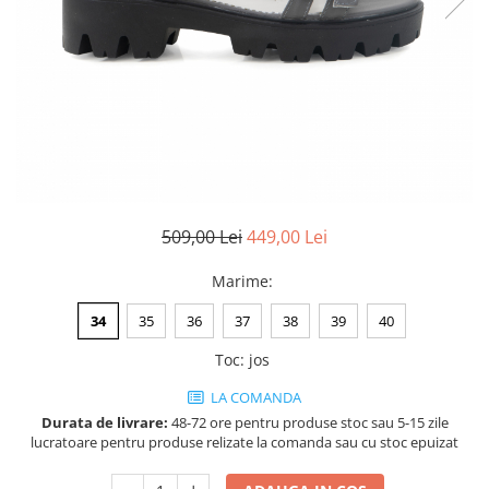
Negru
GENTI
Mov
Posete
Rucsac
Visiniu
Plic
Maro
Saculet
Albastru
Borsete
509,00 Lei
449,00 Lei
Marime
:
34
35
36
37
38
39
40
Toc
:
jos
LA COMANDA
Durata de livrare:
48-72 ore pentru produse stoc sau 5-15 zile
lucratoare pentru produse relizate la comanda sau cu stoc epuizat