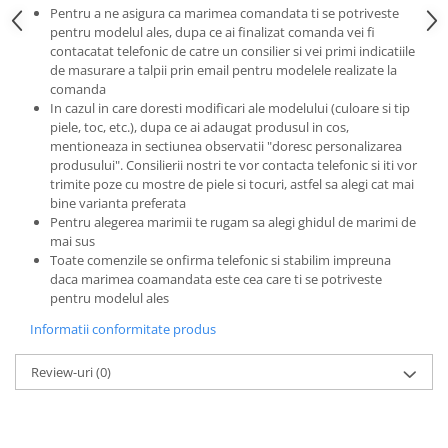
Pentru a ne asigura ca marimea comandata ti se potriveste
pentru modelul ales, dupa ce ai finalizat comanda vei fi
contacatat telefonic de catre un consilier si vei primi indicatiile
de masurare a talpii prin email pentru modelele realizate la
comanda
In cazul in care doresti modificari ale modelului (culoare si tip
piele, toc, etc.), dupa ce ai adaugat produsul in cos,
mentioneaza in sectiunea observatii "doresc personalizarea
produsului". Consilierii nostri te vor contacta telefonic si iti vor
trimite poze cu mostre de piele si tocuri, astfel sa alegi cat mai
bine varianta preferata
Pentru alegerea marimii te rugam sa alegi ghidul de marimi de
mai sus
Toate comenzile se onfirma telefonic si stabilim impreuna
daca marimea coamandata este cea care ti se potriveste
pentru modelul ales
Informatii conformitate produs
Review-uri
(0)